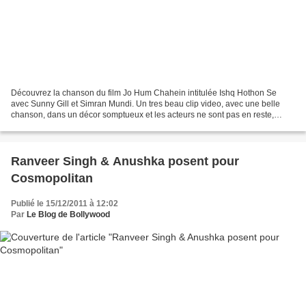
Découvrez la chanson du film Jo Hum Chahein intitulée Ishq Hothon Se
avec Sunny Gill et Simran Mundi. Un tres beau clip video, avec une belle
chanson, dans un décor somptueux et les acteurs ne sont pas en reste,
malheureusement ca aurait été 100 fois...
Ranveer Singh & Anushka posent pour
Cosmopolitan
Publié le 15/12/2011 à 12:02
Par
Le Blog de Bollywood