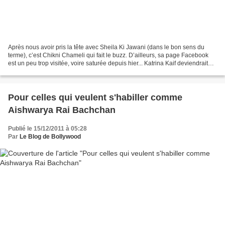
Après nous avoir pris la tête avec Sheila Ki Jawani (dans le bon sens du
terme), c’est Chikni Chameli qui fait le buzz. D’ailleurs, sa page Facebook
est un peu trop visitée, voire saturée depuis hier... Katrina Kaif deviendrait
donc en effet une item...
Pour celles qui veulent s'habiller comme
Aishwarya Rai Bachchan
Publié le 15/12/2011 à 05:28
Par
Le Blog de Bollywood