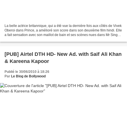
La belle actrice britannique, qui a été vue la dernière fois aux côtés de Vivek
Oberoi dans Prince, a amélioré son score dans son deuxième film hindi. Elle
a fait sensation avec son maillot de bain et ses scènes nues dans Mr Singh
and Mrs Mehta. Le Board...
[PUB] Airtel DTH HD- New Ad. with Saif Ali Khan
& Kareena Kapoor
Publié le 30/06/2010 à 18:26
Par
Le Blog de Bollywood