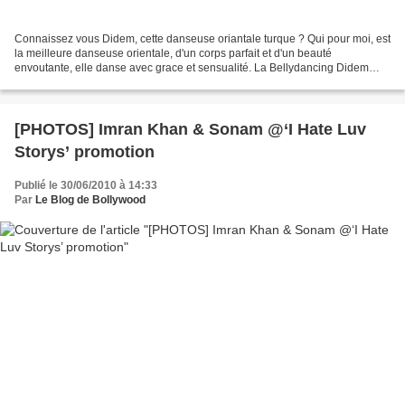
Connaissez vous Didem, cette danseuse oriantale turque ? Qui pour moi, est
la meilleure danseuse orientale, d'un corps parfait et d'un beauté
envoutante, elle danse avec grace et sensualité. La Bellydancing Didem
nous offre trois belles chorés made in...
[PHOTOS] Imran Khan & Sonam @‘I Hate Luv
Storys’ promotion
Publié le 30/06/2010 à 14:33
Par
Le Blog de Bollywood