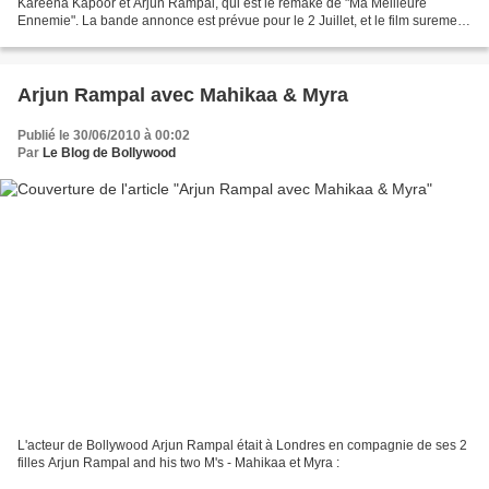
Kareena Kapoor et Arjun Rampal, qui est le remake de "Ma Meilleure
Ennemie". La bande annonce est prévue pour le 2 Juillet, et le film surement
avant la fin de l'année 2010 : Qu'en...
Arjun Rampal avec Mahikaa & Myra
Publié le 30/06/2010 à 00:02
Par
Le Blog de Bollywood
L'acteur de Bollywood Arjun Rampal était à Londres en compagnie de ses 2
filles Arjun Rampal and his two M's - Mahikaa et Myra :