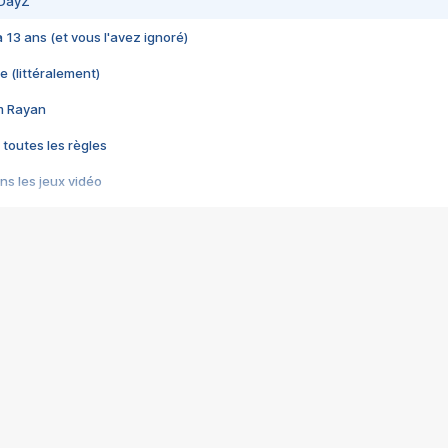
 DayZ
 a 13 ans (et vous l'avez ignoré)
e (littéralement)
im Rayan
 toutes les règles
s les jeux vidéo
us choquant de Rockstar ? - Le scandale BULLY
e plus moche de Steam
du RÊVE tourne au CAUCHEMAR
pendant 8 heures
it… à tort
umiliés par un jeu vidéo
ire - Final Fantasy 8