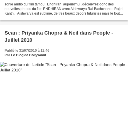
sortie audio du film tamoul, Endhiran, aujourd'hui, découvrez donc des
nouvelles photos du film ENDHIRAN avec Aishwarya Rai Bachchan et Rajini
Kanth. : Aishwarya est sublime, de tres beaux décors futuristes mais le tout
ressemblent beaucoup à Love Story...
Scan : Priyanka Chopra & Neil dans People -
Juillet 2010
Publié le 31/07/2010 à 11:46
Par
Le Blog de Bollywood