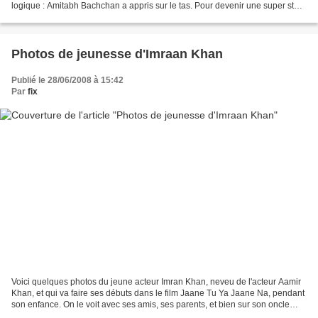
logique : Amitabh Bachchan a appris sur le tas. Pour devenir une super star,
il aurait débuté comme un acteur...
Photos de jeunesse d'Imraan Khan
Publié le 28/06/2008 à 15:42
Par
fix
Voici quelques photos du jeune acteur Imran Khan, neveu de l'acteur Aamir
Khan, et qui va faire ses débuts dans le film Jaane Tu Ya Jaane Na, pendant
son enfance. On le voit avec ses amis, ses parents, et bien sur son oncle
Aamir Khan qui deja l'appréciait...