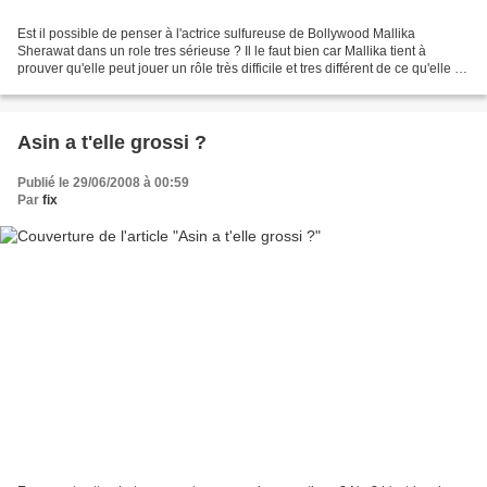
Est il possible de penser à l'actrice sulfureuse de Bollywood Mallika
Sherawat dans un role tres sérieuse ? Il le faut bien car Mallika tient à
prouver qu'elle peut jouer un rôle très difficile et tres différent de ce qu'elle pu
avoir jusqu'à présent....
Asin a t'elle grossi ?
Publié le 29/06/2008 à 00:59
Par
fix