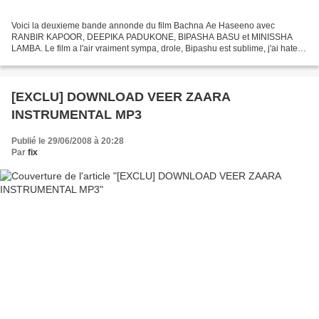
Voici la deuxieme bande annonde du film Bachna Ae Haseeno avec
RANBIR KAPOOR, DEEPIKA PADUKONE, BIPASHA BASU et MINISSHA
LAMBA. Le film a l'air vraiment sympa, drole, Bipashu est sublime, j'ai hate
de voir le film. Un beau film en perspective avec de...
[EXCLU] DOWNLOAD VEER ZAARA
INSTRUMENTAL MP3
Publié le 29/06/2008 à 20:28
Par
fix