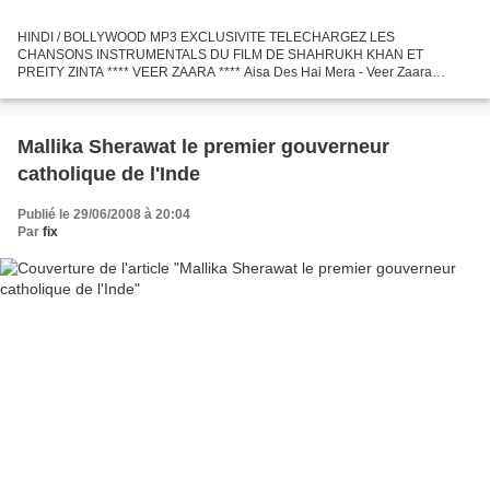
HINDI / BOLLYWOOD MP3 EXCLUSIVITE TELECHARGEZ LES
CHANSONS INSTRUMENTALS DU FILM DE SHAHRUKH KHAN ET
PREITY ZINTA **** VEER ZAARA **** Aisa Des Hai Mera - Veer Zaara
Instrumental.mp3 (4 MB) Aisa Des Hai Mera - Veer Zaara Instrumental.mp3
Do Pal - Veer...
Mallika Sherawat le premier gouverneur
catholique de l'Inde
Publié le 29/06/2008 à 20:04
Par
fix