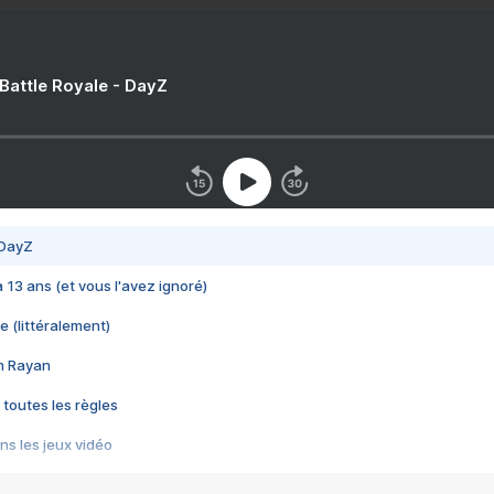
 Battle Royale - DayZ
 DayZ
 a 13 ans (et vous l'avez ignoré)
e (littéralement)
im Rayan
 toutes les règles
s les jeux vidéo
us choquant de Rockstar ? - Le scandale BULLY