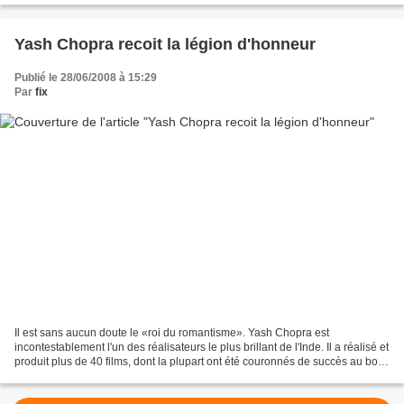
Yash Chopra recoit la légion d'honneur
Publié le 28/06/2008 à 15:29
Par
fix
Il est sans aucun doute le «roi du romantisme». Yash Chopra est
incontestablement l'un des réalisateurs le plus brillant de l'Inde. Il a réalisé et
produit plus de 40 films, dont la plupart ont été couronnés de succès au box-
office. Il a su associé créativité...