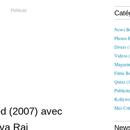
Publicité
Caté
News B
Photos 
Divers
(
Videos
(
Magazin
Films B
Quizz
(1
Publicit
Kollyw
Mes Cri
d (2007) avec
ya Rai
News