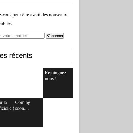
vous pour être averti des nouveaux
publiés.
les récents
Rejoingnez
nous !
r la
Coming
icielle !
soon....