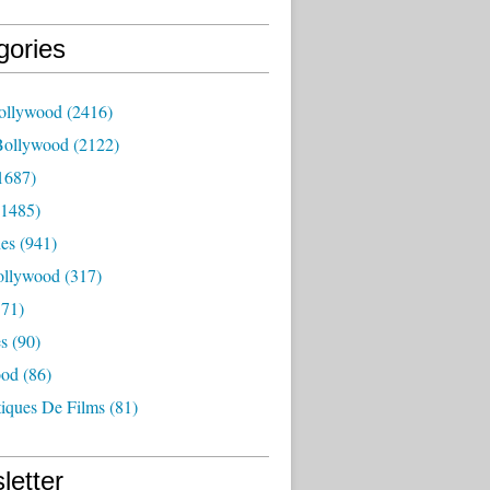
gories
ollywood
(2416)
Bollywood
(2122)
1687)
1485)
es
(941)
ollywood
(317)
71)
es
(90)
ood
(86)
tiques De Films
(81)
letter