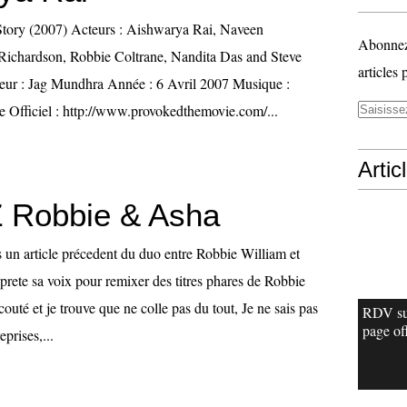
Story (2007) Acteurs : Aishwarya Rai, Naveen
Abonnez-
ichardson, Robbie Coltrane, Nandita Das and Steve
articles 
eur : Jag Mundhra Année : 6 Avril 2007 Musique :
ficiel : http://www.provokedthemovie.com/...
Artic
 Robbie & Asha
s un article précedent du duo entre Robbie William et
rete sa voix pour remixer des titres phares de Robbie
couté et je trouve que ne colle pas du tout, Je ne sais pas
RDV su
page off
prises,...