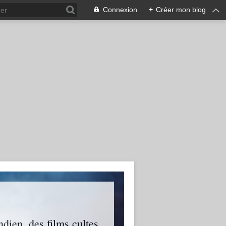
Connexion
+
Créer mon blog
ien, des films cultes