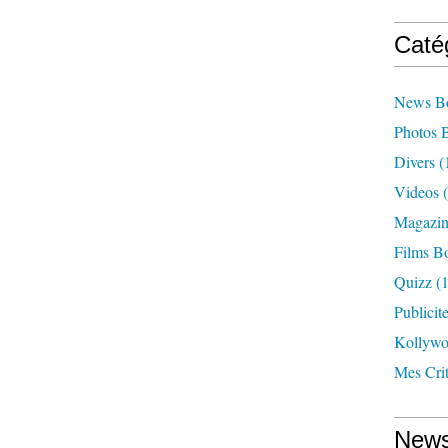
Caté
News B
Photos 
Divers
(
Videos
(
Magazin
Films B
Quizz
(1
Publicit
Kollyw
Mes Cri
News