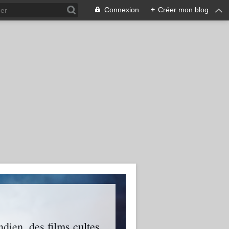
Connexion
+
Créer mon blog
ien, des films cultes