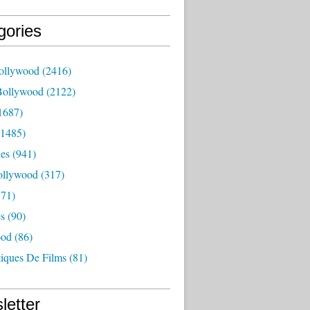
gories
ollywood
(2416)
Bollywood
(2122)
1687)
1485)
es
(941)
ollywood
(317)
71)
es
(90)
ood
(86)
tiques De Films
(81)
letter