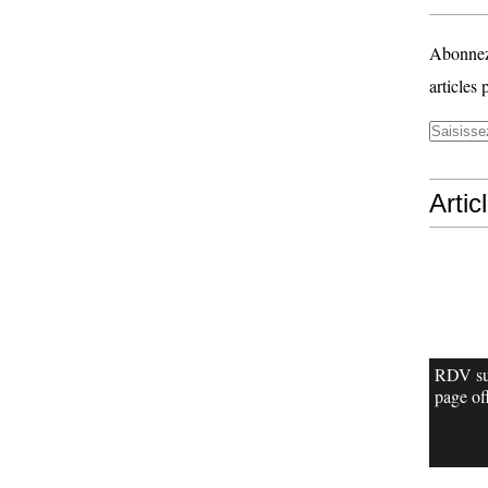
Abonnez-
articles 
Artic
RDV su
page off