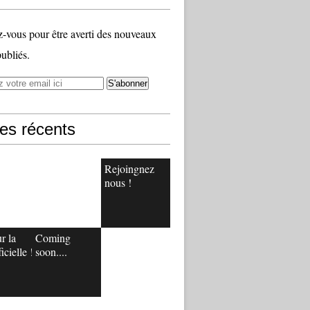
vous pour être averti des nouveaux
publiés.
les récents
Rejoingnez
nous !
r la
Coming
icielle !
soon....