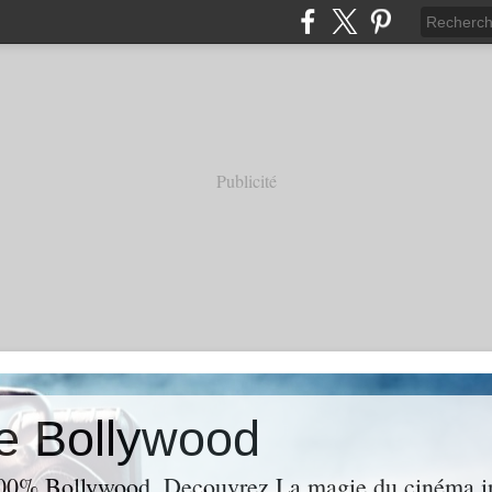
Publicité
e Bollywood
00% Bollywood. Decouvrez La magie du cinéma ind