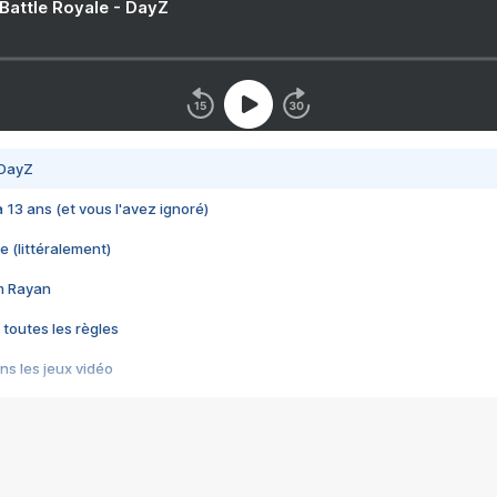
 Battle Royale - DayZ
 DayZ
 a 13 ans (et vous l'avez ignoré)
e (littéralement)
im Rayan
 toutes les règles
s les jeux vidéo
us choquant de Rockstar ? - Le scandale BULLY
e plus moche de Steam
du RÊVE tourne au CAUCHEMAR