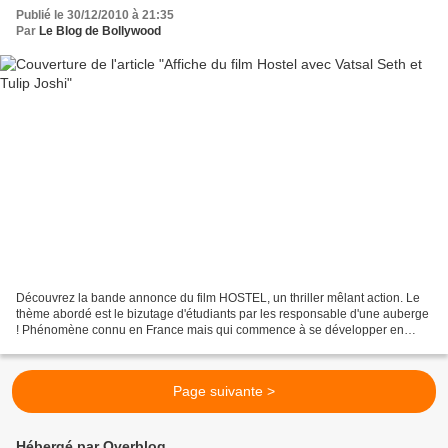
Publié le 30/12/2010 à 21:35
Par
Le Blog de Bollywood
Découvrez la bande annonce du film HOSTEL, un thriller mêlant action. Le
thème abordé est le bizutage d'étudiants par les responsable d'une auberge
! Phénomène connu en France mais qui commence à se développer en
Inde. Au casting on retrouve le très beau...
Page suivante >
Hébergé par Overblog