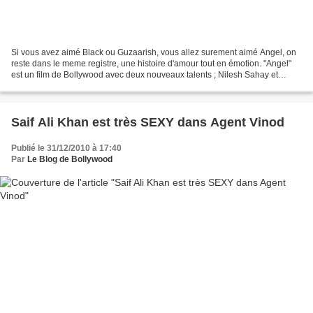
Si vous avez aimé Black ou Guzaarish, vous allez surement aimé Angel, on
reste dans le meme registre, une histoire d'amour tout en émotion. "Angel"
est un film de Bollywood avec deux nouveaux talents ; Nilesh Sahay et
Maddalsa Sharma. Réalisé par le chorégraphe...
Saif Ali Khan est très SEXY dans Agent Vinod
Publié le 31/12/2010 à 17:40
Par
Le Blog de Bollywood