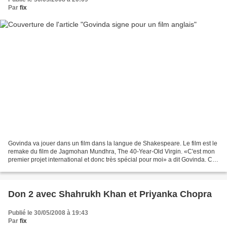
Par
fix
Govinda va jouer dans un film dans la langue de Shakespeare. Le film est le
remake du film de Jagmohan Mundhra, The 40-Year-Old Virgin. «C'est mon
premier projet international et donc très spécial pour moi» a dit Govinda. Ce
qui le rend doublement spéciale...
Don 2 avec Shahrukh Khan et Priyanka Chopra
Publié le 30/05/2008 à 19:43
Par
fix