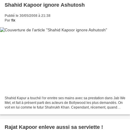
Shahid Kapoor ignore Ashutosh
Publié le 30/05/2008 à 21:38
Par
fix
Shahid Kapur a touché l'or enntre ses mains avec sa prestation dans Jab We
Met, et fait à présent parti des acteurs de Bollywood les plus demandés. On
voit en lui comme le futur Shahrukh Khan. Cependant, récement, quand
Ashutosh Gowarikar a voulu approché...
Rajat Kapoor enleve aussi sa serviette !