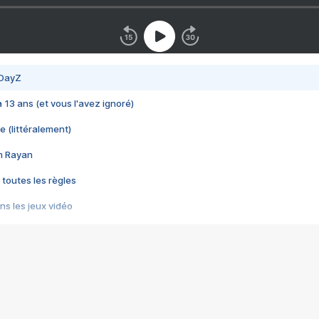
 DayZ
 a 13 ans (et vous l'avez ignoré)
e (littéralement)
im Rayan
 toutes les règles
s les jeux vidéo
us choquant de Rockstar ? - Le scandale BULLY
e plus moche de Steam
du RÊVE tourne au CAUCHEMAR
pendant 8 heures