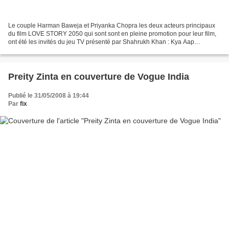
Le couple Harman Baweja et Priyanka Chopra les deux acteurs principaux
du film LOVE STORY 2050 qui sont sont en pleine promotion pour leur film,
ont été les invités du jeu TV présenté par Shahrukh Khan : Kya Aap
Paanchvi Paas Se Tez Hai. VIDEO
Preity Zinta en couverture de Vogue India
Publié le 31/05/2008 à 19:44
Par
fix