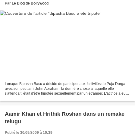
Par
Le Blog de Bollywood
Lorsque Bipasha Basu a décidé de participer aux festivités de Puja Durga
avec son petit ami John Abraham, la dernière chose à laquelle elle
s'attendait, était d'être tripotée sexuellement par un étranger. L'actrice a eu
un sacré choc, samedi soir. Elle...
Aamir Khan et Hrithik Roshan dans un remake
telugu
Publié le 30/09/2009 à 10:39