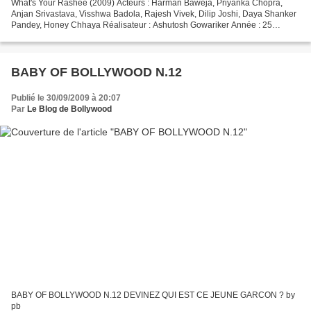
What's Your Rashee (2009) Acteurs : Harman Baweja, Priyanka Chopra,
Anjan Srivastava, Visshwa Badola, Rajesh Vivek, Dilip Joshi, Daya Shanker
Pandey, Honey Chhaya Réalisateur : Ashutosh Gowariker Année : 25
septembre 2009 Musique : Sohail Sen Site Officiel...
BABY OF BOLLYWOOD N.12
Publié le 30/09/2009 à 20:07
Par
Le Blog de Bollywood
BABY OF BOLLYWOOD N.12 DEVINEZ QUI EST CE JEUNE GARCON ? by
pb