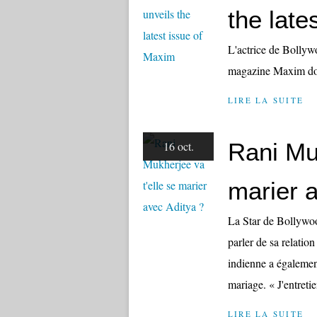
the late
L'actrice de Bollyw
magazine Maxim dont
LIRE LA SUITE
Rani Muk
16 oct.
marier 
La Star de Bollywoo
parler de sa relatio
indienne a égalemen
mariage. « J'entretie
LIRE LA SUITE