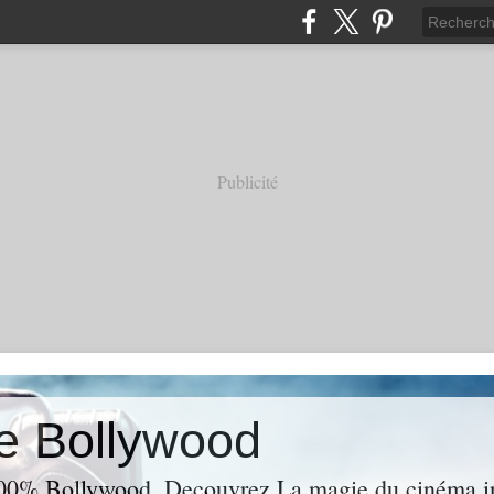
Publicité
e Bollywood
00% Bollywood. Decouvrez La magie du cinéma ind