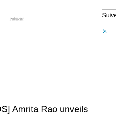
Suiv
Publicité
] Amrita Rao unveils