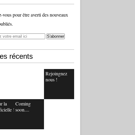
vous pour être averti des nouveaux
publiés.
les récents
Rejoingnez
nous !
r la
Coming
icielle !
soon....