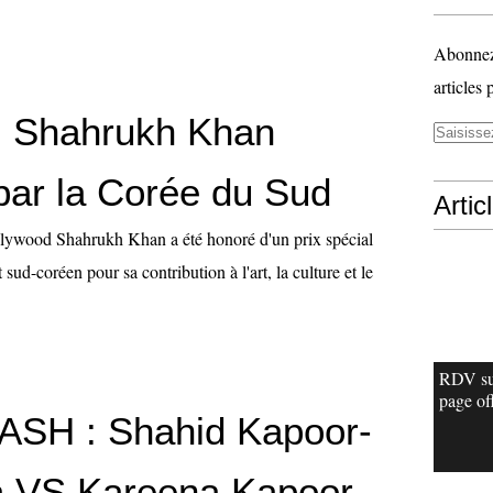
Abonnez-
articles 
 Shahrukh Khan
par la Corée du Sud
Artic
llywood Shahrukh Khan a été honoré d'un prix spécial
sud-coréen pour sa contribution à l'art, la culture et le
RDV su
page off
SH : Shahid Kapoor-
 VS Kareena Kapoor-