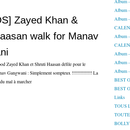
Album
Album
S] Zayed Khan &
Album
CALEN
Haasan walk for Manav
Album
CALEN
ni
Album 
Album 
od Zayed Khan et Shruti Haasan défile pour le
Album
nav Gangwani : Simplement sompteux !!!!!!!!!!!!!! La
BEST 
a du mal à marcher
BEST 
Links
TOUS 
TOUTE
BOLL