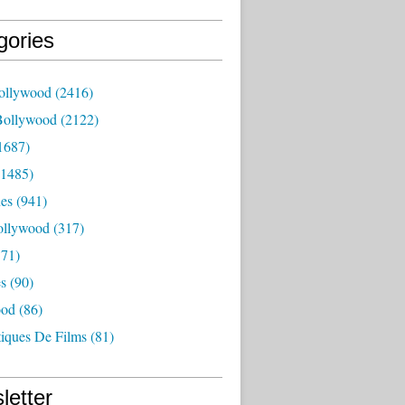
gories
ollywood
(2416)
Bollywood
(2122)
1687)
1485)
es
(941)
ollywood
(317)
71)
es
(90)
ood
(86)
tiques De Films
(81)
letter