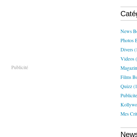
Caté
News B
Photos 
Divers
(
Videos
(
Publicité
Magazin
Films B
Quizz
(1
Publicit
Kollyw
Mes Cri
News