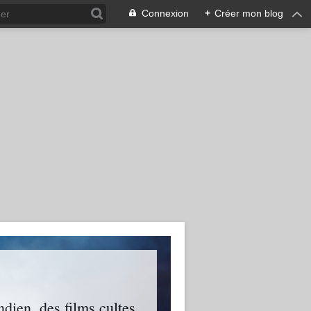
Connexion
+
Créer mon blog
ien, des films cultes