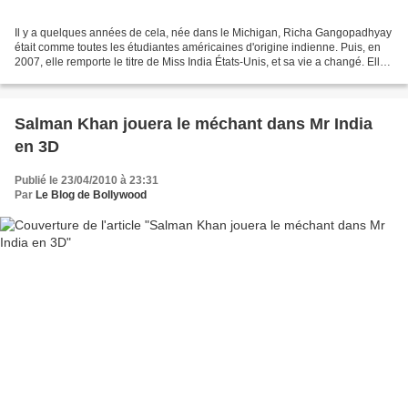
Il y a quelques années de cela, née dans le Michigan, Richa Gangopadhyay
était comme toutes les étudiantes américaines d'origine indienne. Puis, en
2007, elle remporte le titre de Miss India États-Unis, et sa vie a changé. Elle
s'envole à Mumbai, en Septembre...
Salman Khan jouera le méchant dans Mr India
en 3D
Publié le 23/04/2010 à 23:31
Par
Le Blog de Bollywood