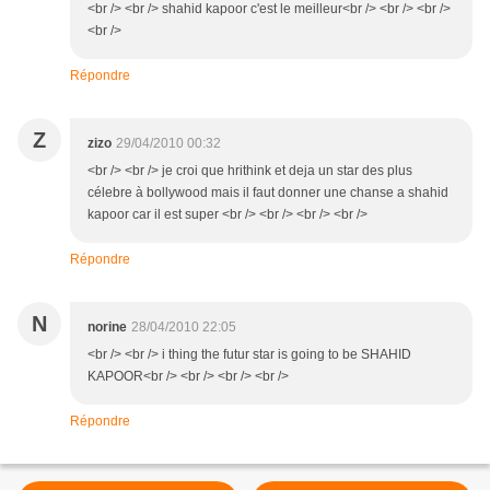
<br /> <br /> shahid kapoor c'est le meilleur<br /> <br /> <br />
<br />
Répondre
Z
zizo
29/04/2010 00:32
<br /> <br /> je croi que hrithink et deja un star des plus
célebre à bollywood mais il faut donner une chanse a shahid
kapoor car il est super <br /> <br /> <br /> <br />
Répondre
N
norine
28/04/2010 22:05
<br /> <br /> i thing the futur star is going to be SHAHID
KAPOOR<br /> <br /> <br /> <br />
Répondre