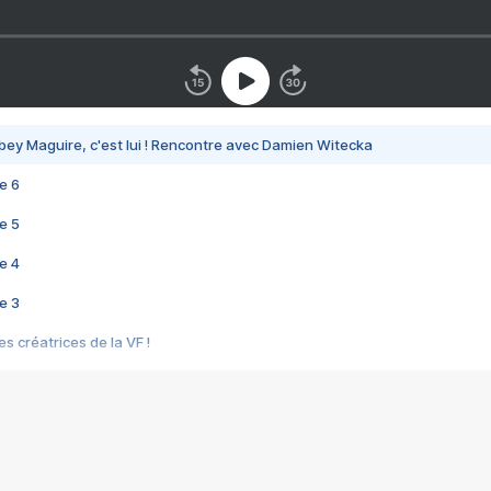
bey Maguire, c'est lui ! Rencontre avec Damien Witecka
e 6
e 5
e 4
e 3
s créatrices de la VF !
e 2
e 1
e Mektoub My Love arrive enfin ! Rencontre avec Shaïn Boumedine et Sal