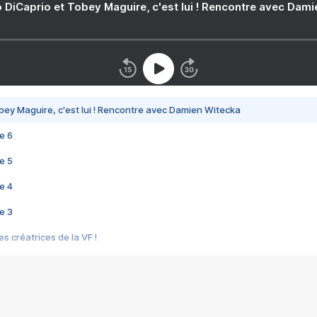
 DiCaprio et Tobey Maguire, c'est lui ! Rencontre avec Dam
bey Maguire, c'est lui ! Rencontre avec Damien Witecka
e 6
e 5
e 4
e 3
s créatrices de la VF !
e 2
e 1
e Mektoub My Love arrive enfin ! Rencontre avec Shaïn Boumedine et Sal