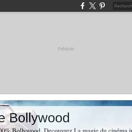
Publicité
e Bollywood
00% Bollywood. Decouvrez La magie du cinéma ind