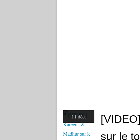
[VIDEO]
11 déc.
sur le t