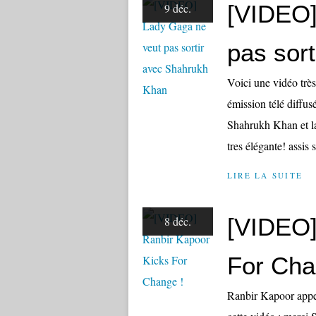
[VIDEO]
9 déc.
pas sor
Voici une vidéo très
émission télé diffu
Shahrukh Khan et la
tres élégante! assis s
LIRE LA SUITE
[VIDEO]
8 déc.
For Cha
Ranbir Kapoor appel