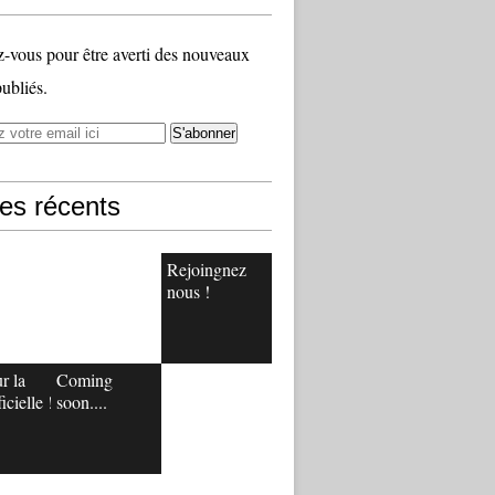
vous pour être averti des nouveaux
publiés.
les récents
Rejoingnez
nous !
r la
Coming
icielle !
soon....