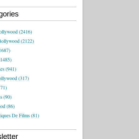
gories
ollywood
(2416)
Bollywood
(2122)
1687)
1485)
es
(941)
ollywood
(317)
71)
es
(90)
ood
(86)
tiques De Films
(81)
letter