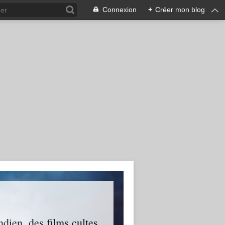
Connexion
+
Créer mon blog
ien, des films cultes