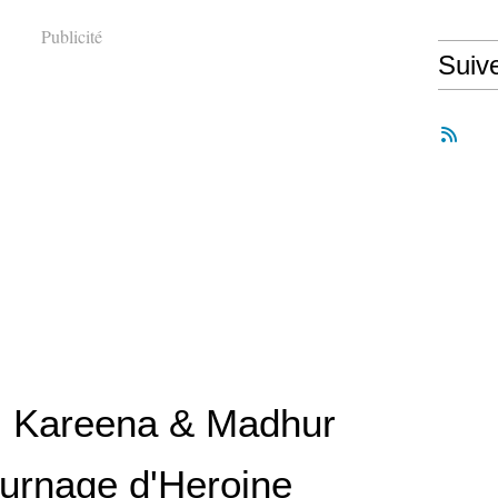
Publicité
Suiv
 Kareena & Madhur
ournage d'Heroine