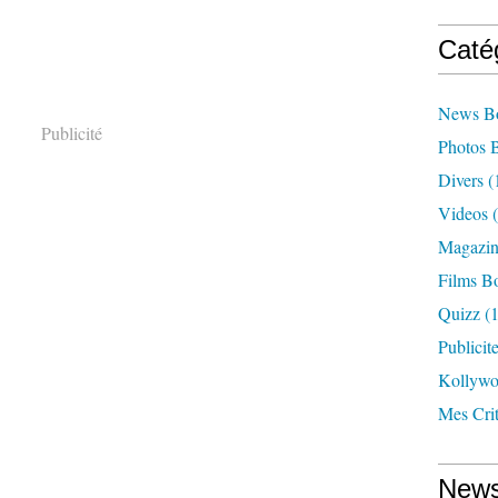
Caté
News B
Publicité
Photos 
Divers
(
Videos
(
Magazin
Films B
Quizz
(1
Publicit
Kollyw
Mes Cri
News