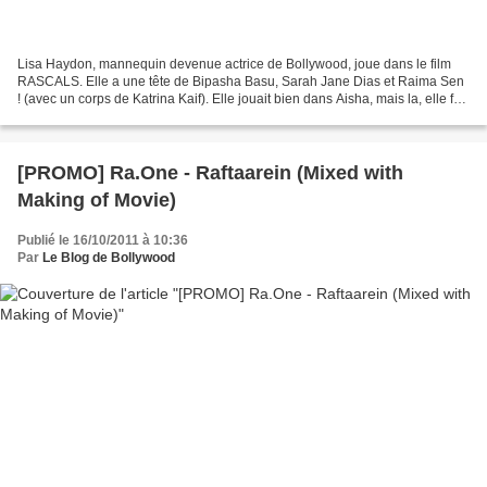
Lisa Haydon, mannequin devenue actrice de Bollywood, joue dans le film
RASCALS. Elle a une tête de Bipasha Basu, Sarah Jane Dias et Raima Sen
! (avec un corps de Katrina Kaif). Elle jouait bien dans Aisha, mais la, elle fait
la bimbo, je ne vois pas l'interêt...
[PROMO] Ra.One - Raftaarein (Mixed with
Making of Movie)
Publié le 16/10/2011 à 10:36
Par
Le Blog de Bollywood