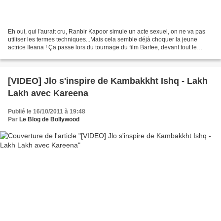
Eh oui, qui l'aurait cru, Ranbir Kapoor simule un acte sexuel, on ne va pas
utiliser les termes techniques...Mais cela semble déjà choquer la jeune
actrice Ileana ! Ça passe lors du tournage du film Barfee, devant tout le
monde, Ranbir finit par exciter...
[VIDEO] Jlo s'inspire de Kambakkht Ishq - Lakh
Lakh avec Kareena
Publié le 16/10/2011 à 19:48
Par
Le Blog de Bollywood