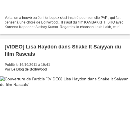
Voila, on a trouvé ou Jenifer Lopez s'est inspiré pour son clip PAPI, qui fait
penser à une choré de Bollywood... Il s'agit du film KAMBAKKHT ISHQ avec
Kareena Kapoor et Akshay Kumar. Regardez la chanson Lakh Lakh, ce n'est
pas faux : Je prefere largement...
[VIDEO] Lisa Haydon dans Shake It Saiyyan du
film Rascals
Publié le 16/10/2011 à 19:41
Par
Le Blog de Bollywood