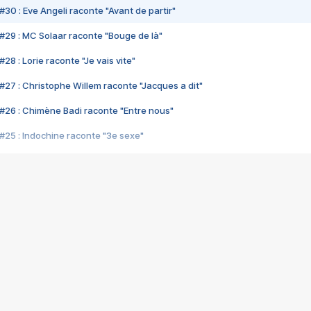
#30 : Eve Angeli raconte "Avant de partir"
#29 : MC Solaar raconte "Bouge de là"
28 : Lorie raconte "Je vais vite"
#27 : Christophe Willem raconte "Jacques a dit"
#26 : Chimène Badi raconte "Entre nous"
#25 : Indochine raconte "3e sexe"
#24 : Zaho raconte "C'est chelou"
#23 : Patrick Bruel raconte "Au café des délices"
#22 : Kyo raconte "Le chemin"
#21 : Nolwenn Leroy raconte "Cassé"
#20 : Patrick Hernandez raconte "Born to be alive"
#19 : Lorie raconte "Près de moi"
#18 : Michael Jones raconte "A nos actes manqués" (avec Jean-Jacque