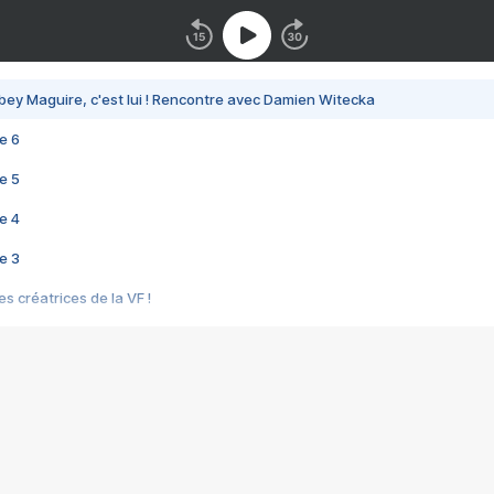
bey Maguire, c'est lui ! Rencontre avec Damien Witecka
e 6
e 5
e 4
e 3
s créatrices de la VF !
e 2
e 1
e Mektoub My Love arrive enfin ! Rencontre avec Shaïn Boumedine et Sal
i : après Toni en famille