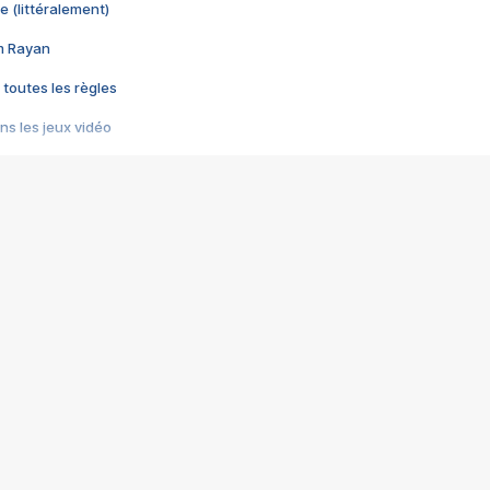
e (littéralement)
im Rayan
 toutes les règles
s les jeux vidéo
us choquant de Rockstar ? - Le scandale BULLY
e plus moche de Steam
du RÊVE tourne au CAUCHEMAR
pendant 8 heures
it… à tort
umiliés par un jeu vidéo
ire - Final Fantasy 8
ti un empire - Age of Empires
story DOFUS