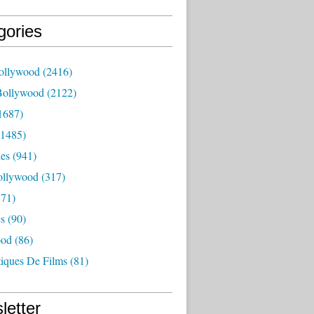
gories
ollywood
(2416)
Bollywood
(2122)
1687)
1485)
es
(941)
ollywood
(317)
71)
es
(90)
ood
(86)
tiques De Films
(81)
letter