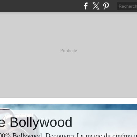
Publicité
e Bollywood
00% Bollywood. Decouvrez La magie du cinéma ind