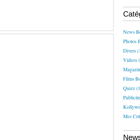
Caté
News B
Photos 
Divers
(
Videos
(
Magazin
Films B
Quizz
(1
Publicit
Kollyw
Mes Cri
News