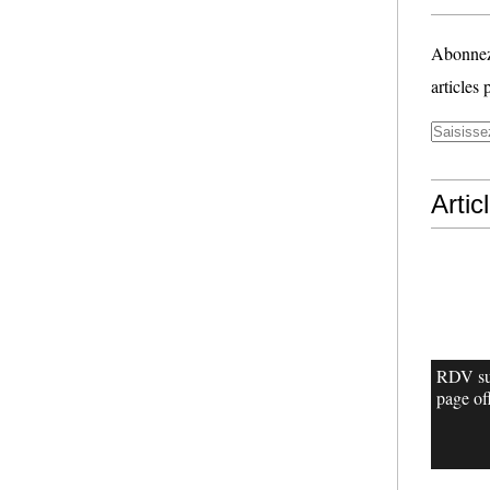
Abonnez-
articles 
Artic
RDV su
page off