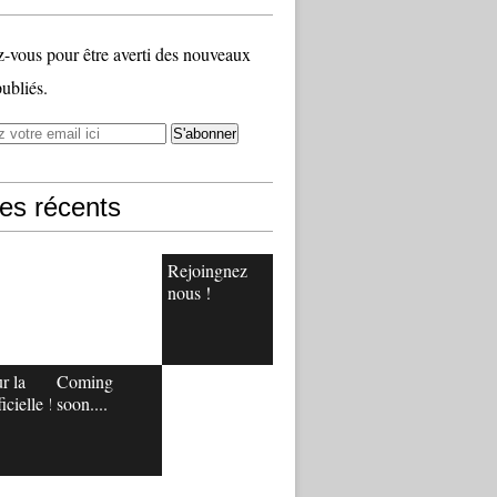
vous pour être averti des nouveaux
publiés.
les récents
Rejoingnez
nous !
r la
Coming
icielle !
soon....