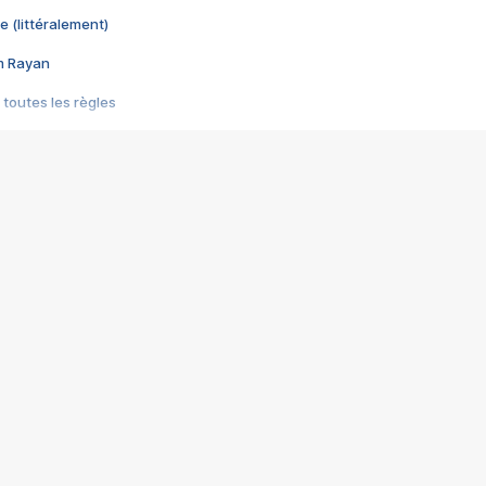
e (littéralement)
im Rayan
 toutes les règles
s les jeux vidéo
us choquant de Rockstar ? - Le scandale BULLY
e plus moche de Steam
du RÊVE tourne au CAUCHEMAR
pendant 8 heures
it… à tort
umiliés par un jeu vidéo
ire - Final Fantasy 8
ti un empire - Age of Empires