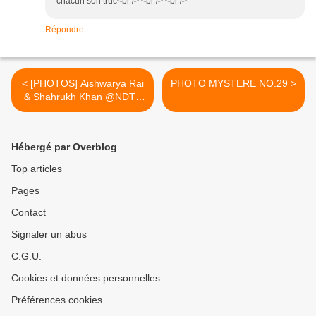
chacun son truc<br /> <br /> <br />
Répondre
< [PHOTOS] Aishwarya Rai
PHOTO MYSTERE NO.29 >
& Shahrukh Khan @NDTV
Indian of the Year awards
Hébergé par Overblog
Top articles
Pages
Contact
Signaler un abus
C.G.U.
Cookies et données personnelles
Préférences cookies