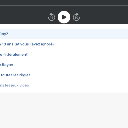
 DayZ
 a 13 ans (et vous l'avez ignoré)
e (littéralement)
im Rayan
 toutes les règles
s les jeux vidéo
us choquant de Rockstar ? - Le scandale BULLY
e plus moche de Steam
du RÊVE tourne au CAUCHEMAR
pendant 8 heures