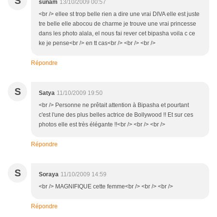
S
sunam
13/10/2009 00:57
<br /> ellee st trop belle rien a dire une vrai DIVA elle est juste
tre belle elle abocou de charme je trouve une vrai princesse
dans les photo alala, el nous fai rever cet bipasha voila c ce
ke je pense<br /> en tt cas<br /> <br /> <br />
Répondre
S
Satya
11/10/2009 19:50
<br /> Personne ne prêtait attention à Bipasha et pourtant
c'est l'une des plus belles actrice de Bollywood !! Et sur ces
photos elle est très élégante !!<br /> <br /> <br />
Répondre
S
Soraya
11/10/2009 14:59
<br /> MAGNIFIQUE cette femme<br /> <br /> <br />
Répondre