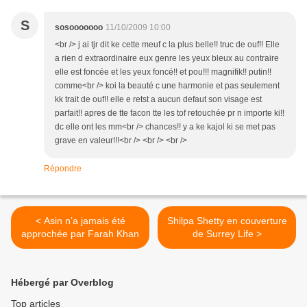
S
sosooooooo
11/10/2009 10:00
<br /> j ai tjr dit ke cette meuf c la plus belle!! truc de ouf!! Elle
a rien d extraordinaire eux genre les yeux bleux au contraire
elle est foncée et les yeux foncé!! et pou!!! magnifik!! putin!!
comme<br /> koi la beauté c une harmonie et pas seulement
kk trait de ouf!! elle e retst a aucun defaut son visage est
parfait!! apres de tte facon tte les tof retouchée pr n importe ki!!
dc elle ont les mm<br /> chances!! y a ke kajol ki se met pas
grave en valeur!!!<br /> <br /> <br />
Répondre
< Asin n’a jamais été
Shilpa Shetty en couverture
approchée par Farah Khan
de Surrey Life >
Hébergé par Overblog
Top articles