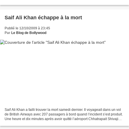
Saif Ali Khan échappe à la mort
Publié le 12/10/2009 à 23:45
Par
Le Blog de Bollywood
Saif Ali Khan a failli trouver la mort samedi dernier. Il voyageait dans un vol
de British Airways avec 207 passagers à bord quand l’incident s’est produit.
Une heure et dix minutes après avoir quitté l’aéroport Chhatrapait Shivaji
International, à Mumbai,...