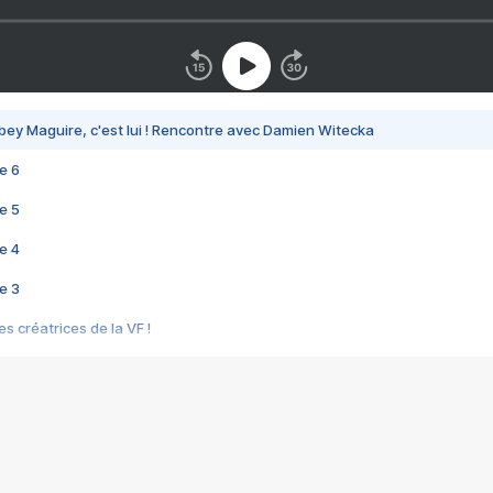
bey Maguire, c'est lui ! Rencontre avec Damien Witecka
e 6
e 5
e 4
e 3
s créatrices de la VF !
e 2
e 1
e Mektoub My Love arrive enfin ! Rencontre avec Shaïn Boumedine et Sal
i : après Toni en famille