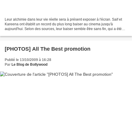
Leur alchimie dans leur vie réelle sera à présent exposer à l'écran. Saif et
Kareena ont établit un record du plus long baiser au cinema jusqu'à
aujourd'hui. Selon des sources, leur baiser semble être sans fin, qui a été
tourné récemment pour leur prochain...
[PHOTOS] All The Best promotion
Publié le 13/10/2009 à 16:28
Par
Le Blog de Bollywood