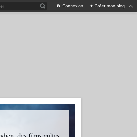
Connexion
+
Créer mon blog
ien, des films cultes