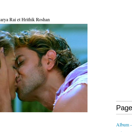
rya Rai et Hrithik Roshan
Page
Album