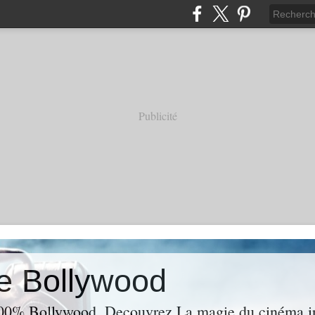
Publicité
e Bollywood
00% Bollywood. Decouvrez La magie du cinéma ind