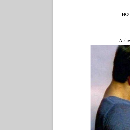
HO
Aishw