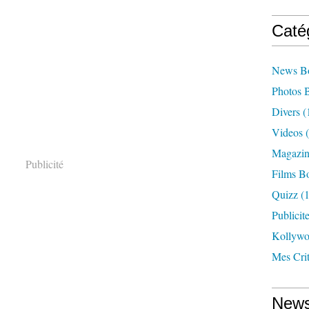
Caté
News B
Photos 
Divers
(
Videos
(
Magazin
Publicité
Films B
Quizz
(1
Publicit
Kollyw
Mes Cri
News