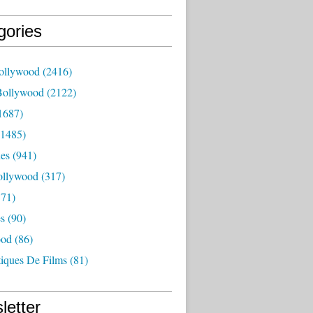
gories
ollywood
(2416)
Bollywood
(2122)
1687)
1485)
es
(941)
ollywood
(317)
71)
es
(90)
ood
(86)
tiques De Films
(81)
letter