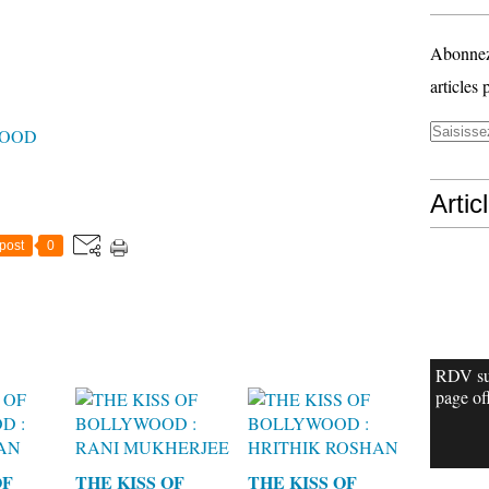
Abonnez-
articles 
WOOD
Artic
post
0
RDV su
page off
OF
THE KISS OF
THE KISS OF