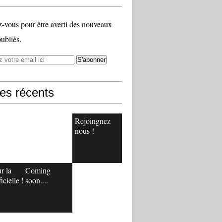
vous pour être averti des nouveaux
publiés.
les récents
Rejoingnez
nous !
r la
Coming
icielle !
soon....