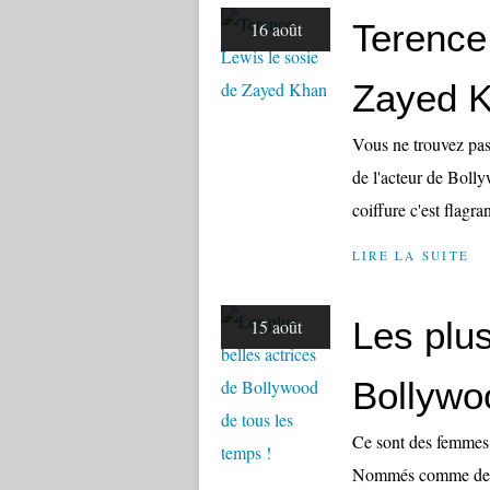
Terence
16 août
Zayed 
Vous ne trouvez pas
de l'acteur de Boll
coiffure c'est flagr
LIRE LA SUITE
Les plus
15 août
Bollywo
Ce sont des femmes q
Nommés comme des di