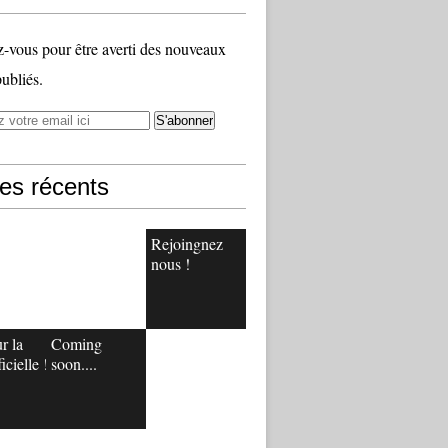
vous pour être averti des nouveaux
publiés.
les récents
Rejoingnez
nous !
r la
Coming
icielle !
soon....