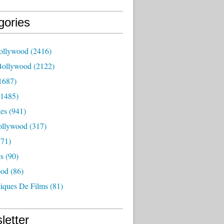
gories
ollywood
(2416)
Bollywood
(2122)
1687)
1485)
es
(941)
ollywood
(317)
71)
es
(90)
ood
(86)
tiques De Films
(81)
letter