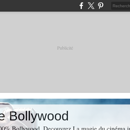
Publicité
e Bollywood
00% Bollywood. Decouvrez La magie du cinéma ind