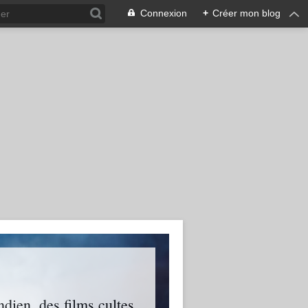
Connexion
+
Créer mon blog
ien, des films cultes