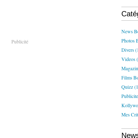
Caté
News B
Photos 
Publicité
Divers
(
Videos
(
Magazin
Films B
Quizz
(1
Publicit
Kollyw
Mes Cri
News