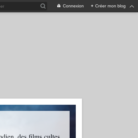
Connexion
+
Créer mon blog
ien, des films cultes