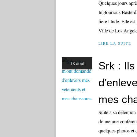
Quelques jours après
Inglourious Basterd
fiere l'Inde. Elle es
Ville de Los Angele
LIRE LA SUITE
Srk : I
18 août
d'enlev
mes ch
Suite à sa détentio
donne une conférence
quelques photos et 