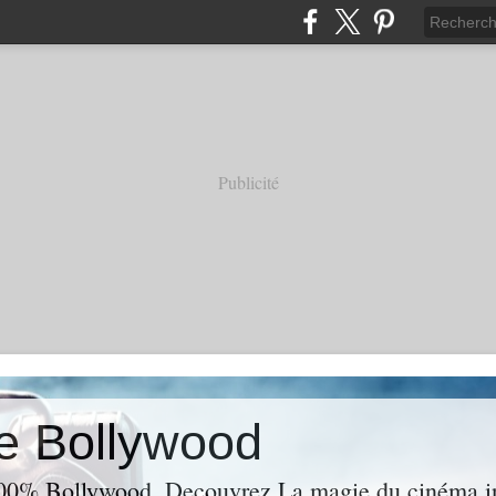
Publicité
e Bollywood
00% Bollywood. Decouvrez La magie du cinéma ind