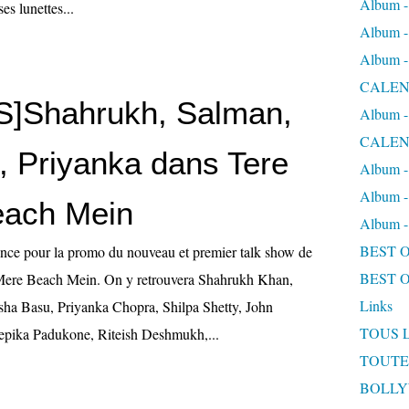
Album
ses lunettes...
Album
Album
CALEN
]Shahrukh, Salman,
Album
CALEN
, Priyanka dans Tere
Album 
Album 
each Mein
Album
BEST 
nce pour la promo du nouveau et premier talk show de
BEST 
Mere Beach Mein. On y retrouvera Shahrukh Khan,
Links
ha Basu, Priyanka Chopra, Shilpa Shetty, John
TOUS 
pika Padukone, Riteish Deshmukh,...
TOUTE
BOLL