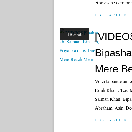
et se cache derriere 
LIRE LA SUITE
[VIDEOS
18 août
Bipasha
Mere B
Voici la bande anno
Farah Khan : Tere 
Salman Khan, Bipas
Abraham, Asin, Dee
LIRE LA SUITE