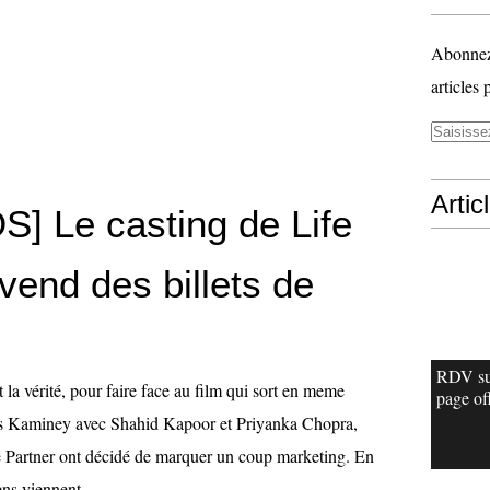
Abonnez-
articles 
Artic
] Le casting de Life
vend des billets de
RDV su
st la vérité, pour faire face au film qui sort en meme
page off
les Kaminey avec Shahid Kapoor et Priyanka Chopra,
fe Partner ont décidé de marquer un coup marketing. En
ens viennent...