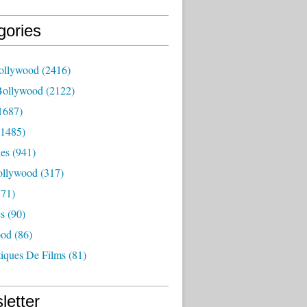
gories
ollywood
(2416)
Bollywood
(2122)
1687)
1485)
es
(941)
ollywood
(317)
71)
es
(90)
ood
(86)
tiques De Films
(81)
letter