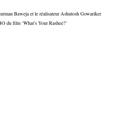
urman Baweja et le réalisateur Ashutosh Gowariker
a BO du film ‘What’s Your Rashee?’