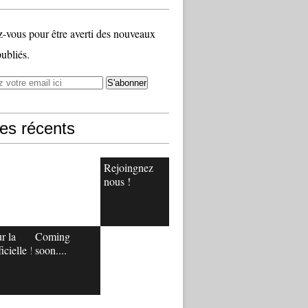
vous pour être averti des nouveaux
publiés.
les récents
Rejoingnez
nous !
r la
Coming
icielle !
soon....