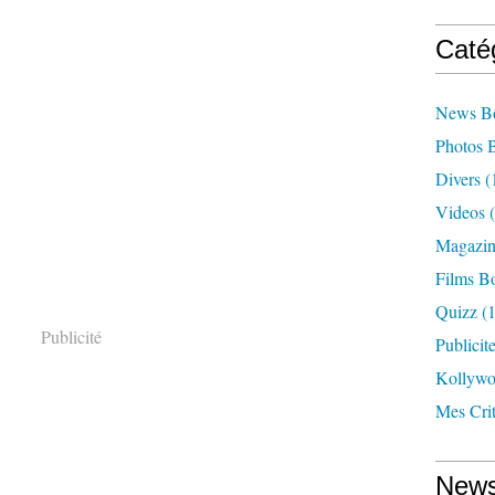
Caté
News B
Photos 
Divers
(
Videos
(
Magazin
Films B
Quizz
(1
Publicité
Publicit
Kollyw
Mes Cri
News