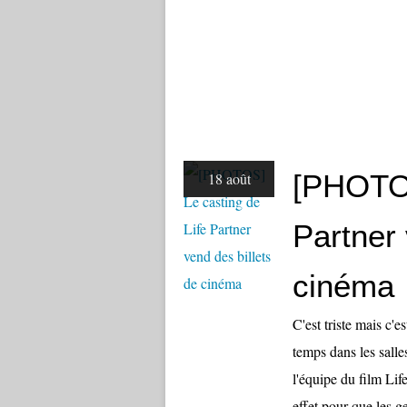
[PHOTOS
18 août
Partner 
cinéma
C'est triste mais c'e
temps dans les sal
l'équipe du film Li
effet pour que les g