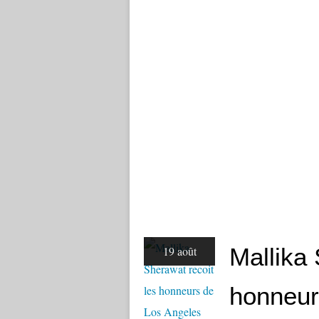
Mallika 
19 août
honneur