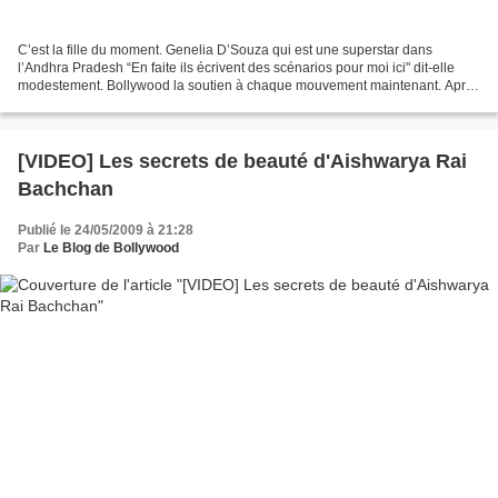
C’est la fille du moment. Genelia D’Souza qui est une superstar dans
l’Andhra Pradesh “En faite ils écrivent des scénarios pour moi ici" dit-elle
modestement. Bollywood la soutien à chaque mouvement maintenant. Après
Jaane Tu... Ya Jaane Na produit par...
[VIDEO] Les secrets de beauté d'Aishwarya Rai
Bachchan
Publié le 24/05/2009 à 21:28
Par
Le Blog de Bollywood