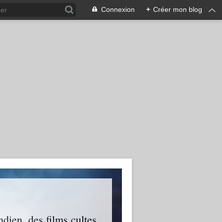
Connexion
+
Créer mon blog
ien, des films cultes