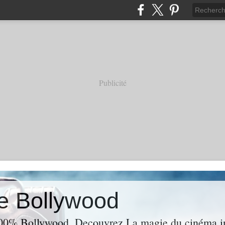
Publicité
e Bollywood
00% Bollywood. Decouvrez La magie du cinéma ind