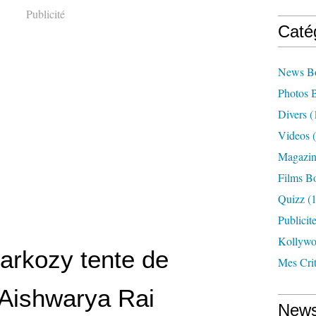
Publicité
Caté
News B
Photos 
Divers
(
Videos
(
Magazin
Films B
Quizz
(1
Publicit
Kollyw
Sarkozy tente de
Mes Cri
 Aishwarya Rai
News