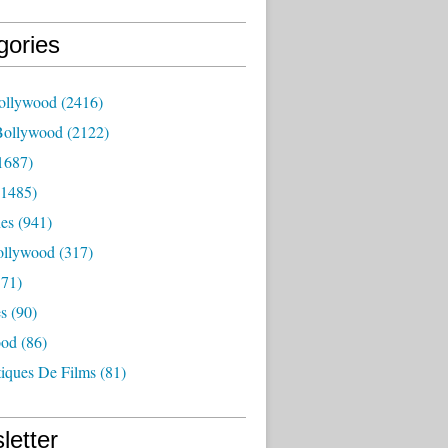
gories
ollywood
(2416)
Bollywood
(2122)
1687)
1485)
es
(941)
ollywood
(317)
71)
es
(90)
ood
(86)
tiques De Films
(81)
letter