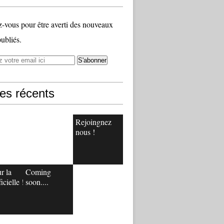
vous pour être averti des nouveaux
publiés.
les récents
Rejoingnez
nous !
r la
Coming
icielle !
soon....