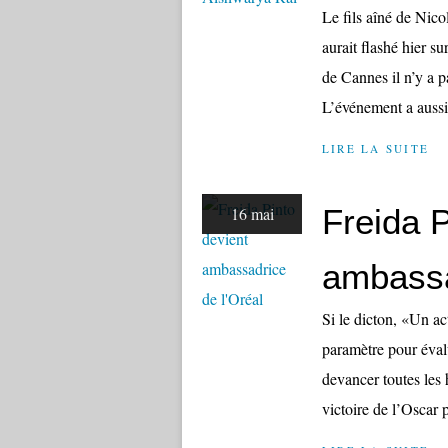
Le fils aîné de Nicol
aurait flashé hier 
de Cannes il n’y a p
L’événement a aussi 
LIRE LA SUITE
Freida P
16 mai
ambassa
Si le dicton, «Un ac
paramètre pour évalu
devancer toutes les 
victoire de l’Oscar p