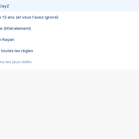
 DayZ
 a 13 ans (et vous l'avez ignoré)
e (littéralement)
im Rayan
 toutes les règles
s les jeux vidéo
us choquant de Rockstar ? - Le scandale BULLY
e plus moche de Steam
du RÊVE tourne au CAUCHEMAR
pendant 8 heures
it… à tort
umiliés par un jeu vidéo