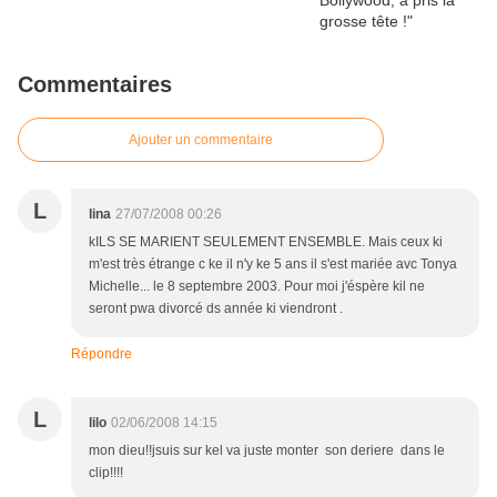
Commentaires
Ajouter un commentaire
L
lina
27/07/2008 00:26
kILS SE MARIENT SEULEMENT ENSEMBLE. Mais ceux ki
m'est très étrange c ke il n'y ke 5 ans il s'est mariée avc Tonya
Michelle... le 8 septembre 2003. Pour moi j'éspère kil ne
seront pwa divorcé ds année ki viendront .
Répondre
L
lilo
02/06/2008 14:15
mon dieu!!jsuis sur kel va juste monter son deriere dans le
clip!!!!