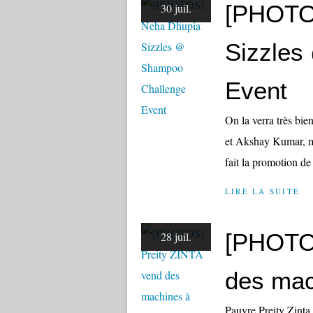
[PHOTO
30 juil.
Sizzles
Event
On la verra très bi
et Akshay Kumar, m
fait la promotion d
LIRE LA SUITE
[PHOTOS
28 juil.
des mac
Pauvre Preity Zinta,