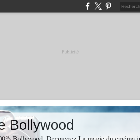
Publicité
e Bollywood
00% Bollywood. Decouvrez La magie du cinéma ind