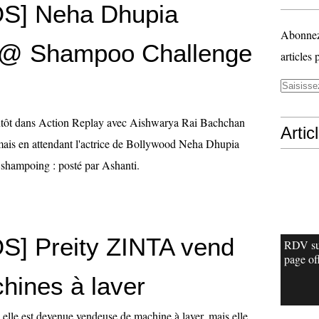
S] Neha Dhupia
Abonnez-
 @ Shampoo Challenge
articles 
entôt dans Action Replay avec Aishwarya Rai Bachchan
Artic
ais en attendant l'actrice de Bollywood Neha Dhupia
e shampoing : posté par Ashanti.
] Preity ZINTA vend
RDV su
page off
hines à laver
 elle est devenue vendeuse de machine à laver, mais elle