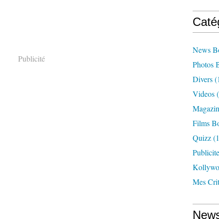
Caté
News B
Publicité
Photos 
Divers
(
Videos
(
Magazin
Films B
Quizz
(1
Publicit
Kollyw
Mes Cri
News