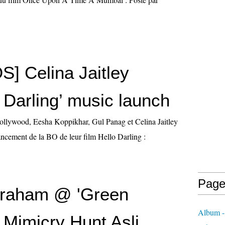
] Celina Jaitley
 Darling’ music launch
ollywood, Eesha Koppikhar, Gul Panag et Celina Jaitley
lancement de la BO de leur film Hello Darling :
Page
braham @ 'Green
Album
Mimicry Hunt Asli