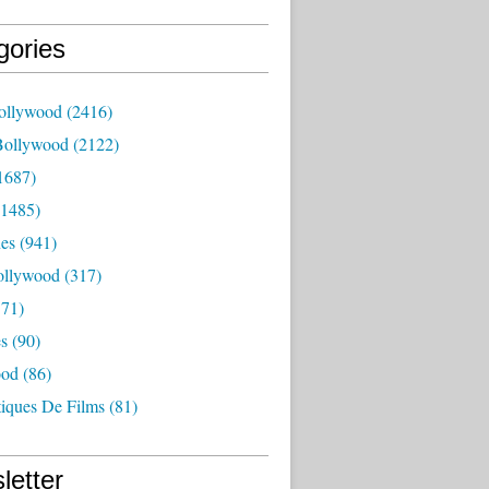
gories
ollywood
(2416)
Bollywood
(2122)
1687)
1485)
es
(941)
ollywood
(317)
71)
es
(90)
ood
(86)
tiques De Films
(81)
letter