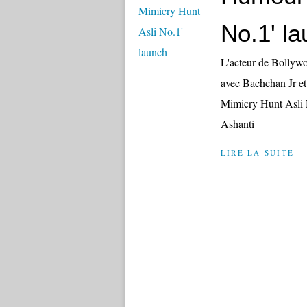
No.1' l
L'acteur de Bollyw
avec Bachchan Jr e
Mimicry Hunt Asli N
Ashanti
LIRE LA SUITE