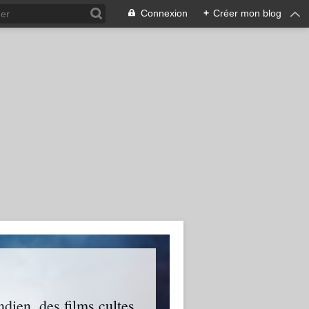
Connexion
+
Créer mon blog
ien, des films cultes