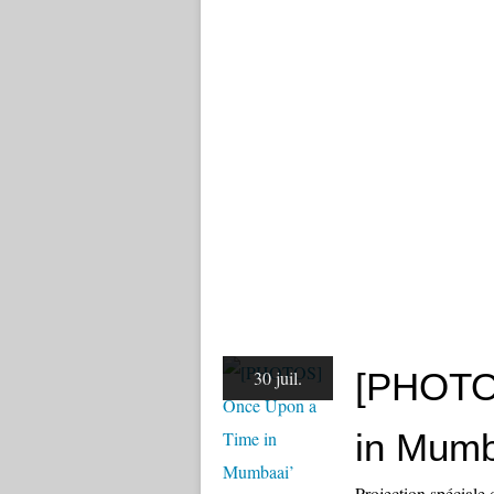
[PHOTO
30 juil.
in Mumb
Projection spécial