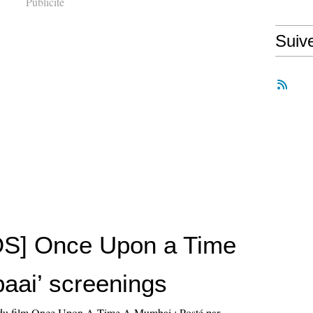
Publicité
Suiv
S] Once Upon a Time
aai’ screenings
e du film Once Upon A Time A Mumbai : Posté par