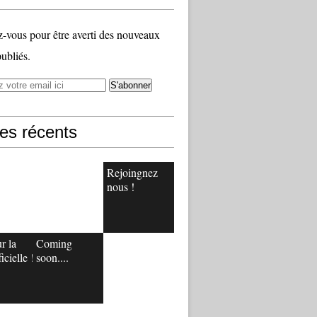
vous pour être averti des nouveaux
publiés.
les récents
Rejoingnez
nous !
r la
Coming
icielle !
soon....