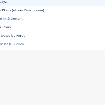
 DayZ
 a 13 ans (et vous l'avez ignoré)
e (littéralement)
im Rayan
 toutes les règles
s les jeux vidéo
us choquant de Rockstar ? - Le scandale BULLY
e plus moche de Steam
du RÊVE tourne au CAUCHEMAR
pendant 8 heures
it… à tort
umiliés par un jeu vidéo
ire - Final Fantasy 8