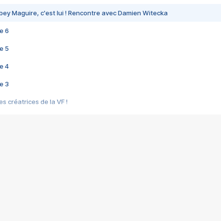
bey Maguire, c'est lui ! Rencontre avec Damien Witecka
e 6
e 5
e 4
e 3
s créatrices de la VF !
e 2
e 1
e Mektoub My Love arrive enfin ! Rencontre avec Shaïn Boumedine et Sal
i : après Toni en famille
elle réalise le bouleversant Dites lui que je l'aime
ais ! Rencontre autour de Vie privée de Rebecca Zlotowski