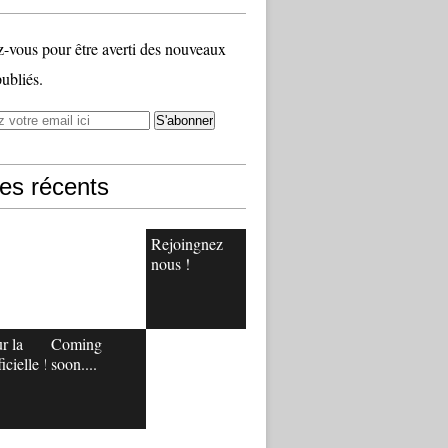
vous pour être averti des nouveaux
publiés.
les récents
Rejoingnez
nous !
r la
Coming
icielle !
soon....