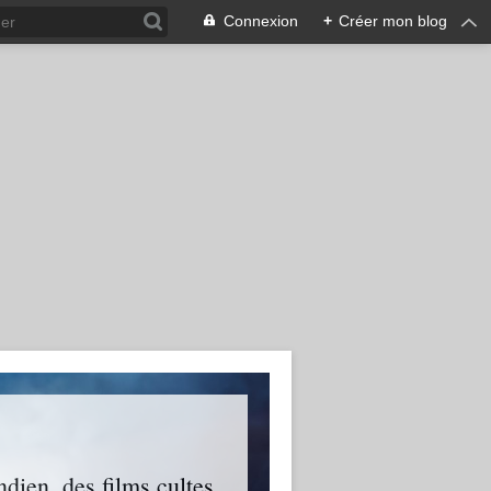
Connexion
+
Créer mon blog
ien, des films cultes