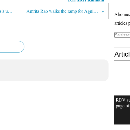
[PHOTOS] Srk, Arjun & Karisma à un mariage
Amrita Rao walks the ramp for Agni Jewellery
Abonnez-
articles 
Artic
RDV su
page off