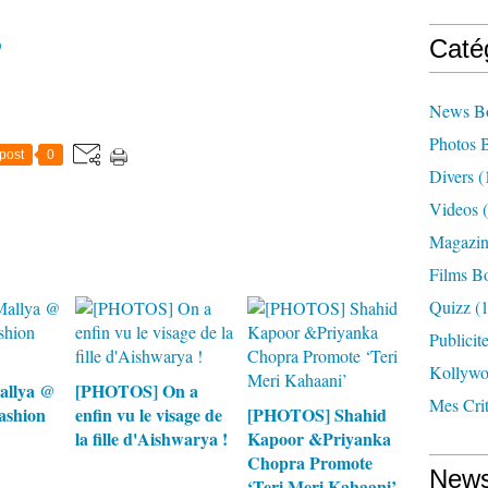
D
Caté
News B
Photos 
post
0
Divers
(
Videos
(
Magazin
Films B
Quizz
(1
Publicit
Kollyw
allya @
[PHOTOS] On a
Mes Cri
ashion
enfin vu le visage de
[PHOTOS] Shahid
la fille d'Aishwarya !
Kapoor &Priyanka
Chopra Promote
News
‘Teri Meri Kahaani’