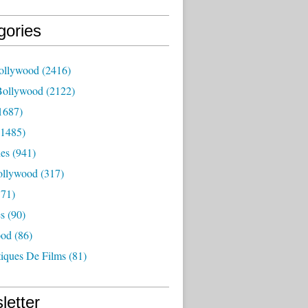
gories
ollywood
(2416)
Bollywood
(2122)
1687)
1485)
es
(941)
ollywood
(317)
71)
es
(90)
ood
(86)
tiques De Films
(81)
letter