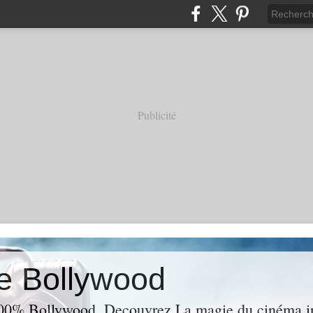
Publicité
e Bollywood
00% Bollywood. Decouvrez La magie du cinéma ind