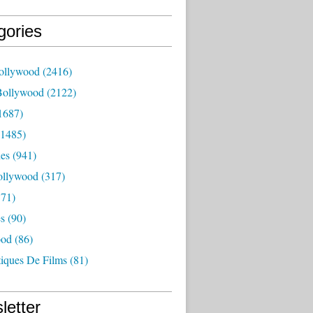
gories
ollywood
(2416)
Bollywood
(2122)
1687)
1485)
es
(941)
ollywood
(317)
71)
es
(90)
ood
(86)
tiques De Films
(81)
letter