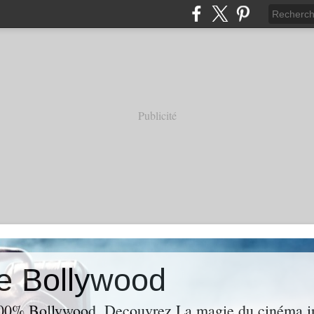
Publicité
e Bollywood
00% Bollywood. Decouvrez La magie du cinéma ind