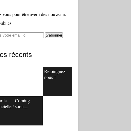
vous pour être averti des nouveaux
publiés.
les récents
Rejoingnez
nous !
r la
Coming
icielle !
soon....