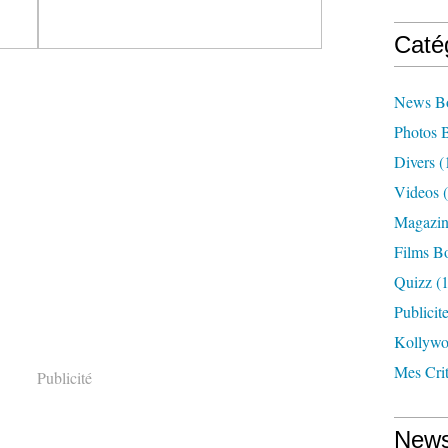
Caté
News B
Photos 
Divers
(
Videos
(
Magazin
Films B
Quizz
(1
Publicit
Kollyw
Mes Cri
Publicité
News