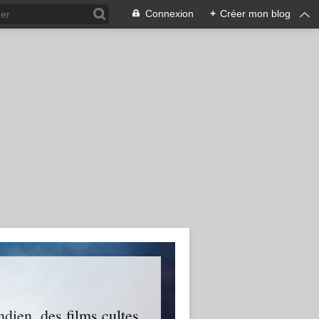
Connexion
+
Créer mon blog
ien, des films cultes