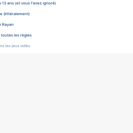
 a 13 ans (et vous l'avez ignoré)
e (littéralement)
im Rayan
 toutes les règles
s les jeux vidéo
us choquant de Rockstar ? - Le scandale BULLY
e plus moche de Steam
du RÊVE tourne au CAUCHEMAR
pendant 8 heures
it… à tort
umiliés par un jeu vidéo
ire - Final Fantasy 8
ti un empire - Age of Empires