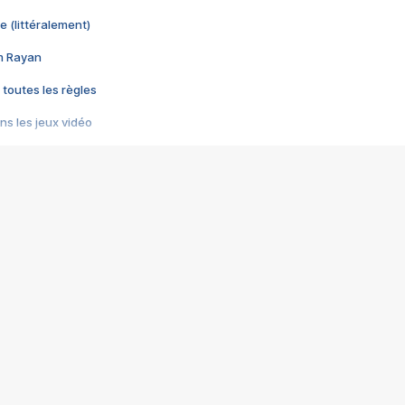
e (littéralement)
im Rayan
 toutes les règles
s les jeux vidéo
us choquant de Rockstar ? - Le scandale BULLY
e plus moche de Steam
du RÊVE tourne au CAUCHEMAR
pendant 8 heures
it… à tort
umiliés par un jeu vidéo
ire - Final Fantasy 8
ti un empire - Age of Empires