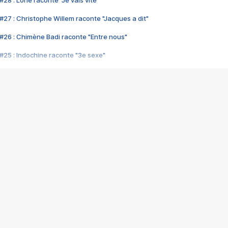
28 : Lorie raconte "Je vais vite"
#27 : Christophe Willem raconte "Jacques a dit"
#26 : Chimène Badi raconte "Entre nous"
#25 : Indochine raconte "3e sexe"
#24 : Zaho raconte "C'est chelou"
#23 : Patrick Bruel raconte "Au café des délices"
#22 : Kyo raconte "Le chemin"
#21 : Nolwenn Leroy raconte "Cassé"
#20 : Patrick Hernandez raconte "Born to be alive"
#19 : Lorie raconte "Près de moi"
#18 : Michael Jones raconte "A nos actes manqués" (avec Jean-Jacque
#17 : Khaled raconte "Aïcha"
#16 : Corneille raconte "Parce qu'on vient de loin"