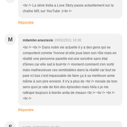
<br /> La série India a Love Story passe actuellement sur la
chaîne Idf1 sur YouTube :)<br />
Répondre
M
milambo anastasie
20/02/2011 16:30
<br /> <br /> Dans notre vie actuelle il y a des gens qui se
comportent comme Yvonne et elle joue bien son rôle mais en
réalité une personne pareille est une sorcière sans état
d'âmes car elle sait à tout<br /> moment comment s'en sortir
mais malheureuse ces semblables dans la réalité car tout se
paie ici bas c'est impassable de faire ça à sa meilleure amie
même à son pire ennemi. Il n'y a plus de <br /> morale de bon
sens quoi je rate de fois des épisodes mais héla s je me
rattrape toujours à biento anita de meaux.<br /> <br /> <br />
<br />
Répondre
S