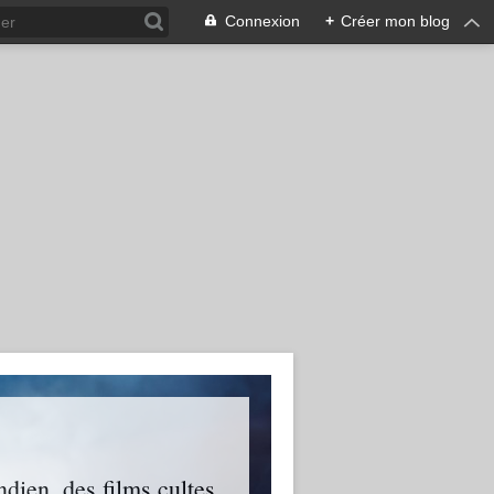
Connexion
+
Créer mon blog
ien, des films cultes