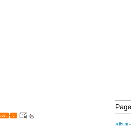
Page
post
0
Album