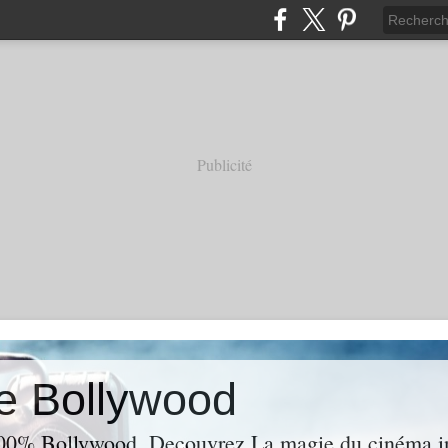
Publicité
e Bollywood
00% Bollywood. Decouvrez La magie du cinéma ind