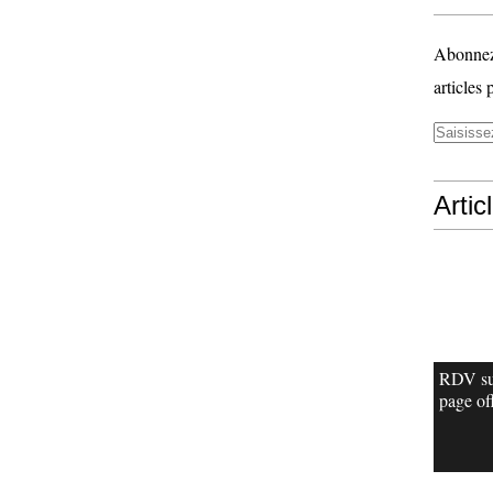
Abonnez-
articles 
Artic
RDV su
page off