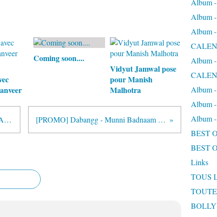
Album
Album
Album
CALEN
Coming soon....
Album
Vidyut Jamwal pose
CALEN
vec
pour Manish
Ranveer
Malhotra
Album 
Album 
Album
SCANS : CD AUDIO ENDHIRAN avec Aishwarya Rai Bachchan
[PROMO] Dabangg - Munni Badnaam avec Salman Khan & Malaika Arora
BEST 
BEST 
Links
TOUS 
TOUTE
BOLL