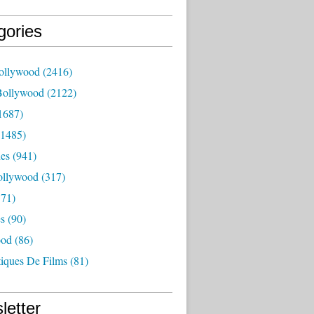
gories
ollywood
(2416)
Bollywood
(2122)
1687)
1485)
es
(941)
ollywood
(317)
71)
es
(90)
ood
(86)
tiques De Films
(81)
letter