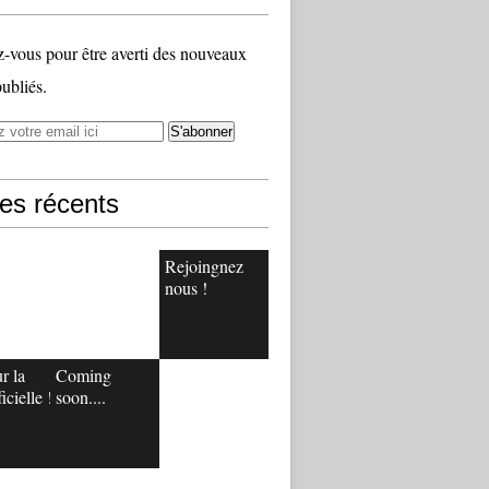
vous pour être averti des nouveaux
publiés.
les récents
Rejoingnez
nous !
r la
Coming
icielle !
soon....