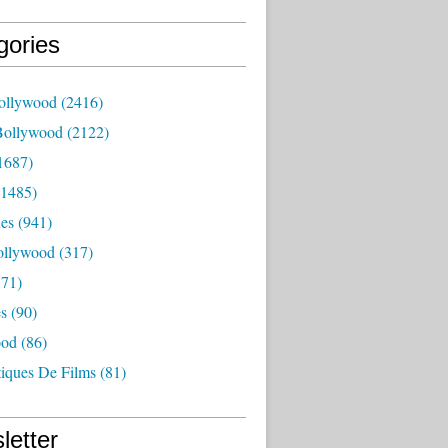
gories
ollywood
(2416)
Bollywood
(2122)
1687)
1485)
es
(941)
ollywood
(317)
71)
es
(90)
ood
(86)
tiques De Films
(81)
letter