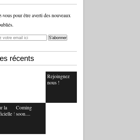
vous pour être averti des nouveaux
publiés.
les récents
Rejoingnez
nous !
r la
Coming
icielle !
soon....