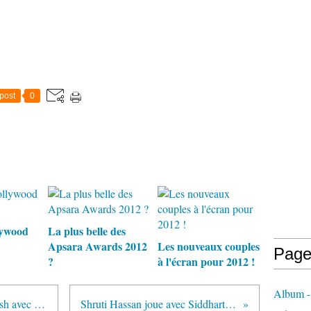
post
0
lywood
La plus belle des
Apsara Awards 2012
Les nouveaux couples
Page
?
à l'écran pour 2012 !
Album
Monikangana Dutta dans Guzaarish avec Hrithik et Aishwarya Rai
Shruti Hassan joue avec Siddharth dans un film telugu