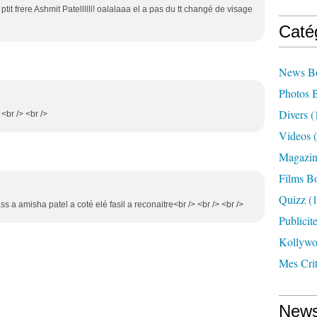
ptit frere Ashmit Patellllll! oalalaaa el a pas du tt changé de visage
Caté
News B
Photos 
Divers
(
<br /> <br />
Videos
(
Magazin
Films B
Quizz
(1
ass a amisha patel a coté elé fasil a reconaitre<br /> <br /> <br />
Publicit
Kollyw
Mes Cri
News