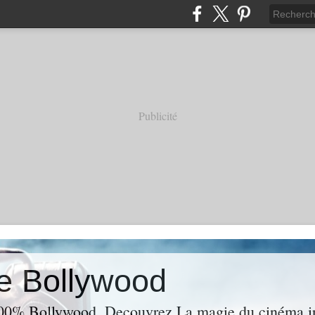
Publicité
e Bollywood
00% Bollywood. Decouvrez La magie du cinéma ind