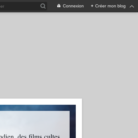
Connexion
+
Créer mon blog
ien, des films cultes