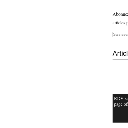
Abonnez-
articles 
Artic
RDV su
page off