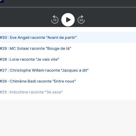
#30 : Eve Angeli raconte "Avant de partir"
#29 : MC Solaar raconte "Bouge de là"
28 : Lorie raconte "Je vais vite"
#27 : Christophe Willem raconte "Jacques a dit"
#26 : Chimène Badi raconte "Entre nous"
#25 : Indochine raconte "3e sexe"
#24 : Zaho raconte "C'est chelou"
#23 : Patrick Bruel raconte "Au café des délices"
#22 : Kyo raconte "Le chemin"
#21 : Nolwenn Leroy raconte "Cassé"