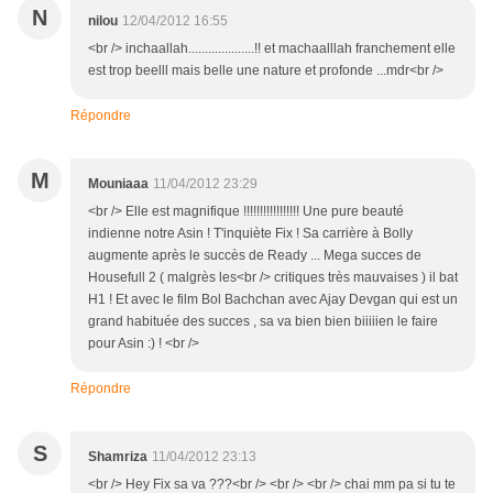
N
nilou
12/04/2012 16:55
<br /> inchaallah....................!! et machaalllah franchement elle
est trop beelll mais belle une nature et profonde ...mdr<br />
Répondre
M
Mouniaaa
11/04/2012 23:29
<br /> Elle est magnifique !!!!!!!!!!!!!!!!! Une pure beauté
indienne notre Asin ! T'inquiète Fix ! Sa carrière à Bolly
augmente après le succès de Ready ... Mega succes de
Housefull 2 ( malgrès les<br /> critiques très mauvaises ) il bat
H1 ! Et avec le film Bol Bachchan avec Ajay Devgan qui est un
grand habituée des succes , sa va bien bien biiiiien le faire
pour Asin :) ! <br />
Répondre
S
Shamriza
11/04/2012 23:13
<br /> Hey Fix sa va ???<br /> <br /> <br /> chai mm pa si tu te