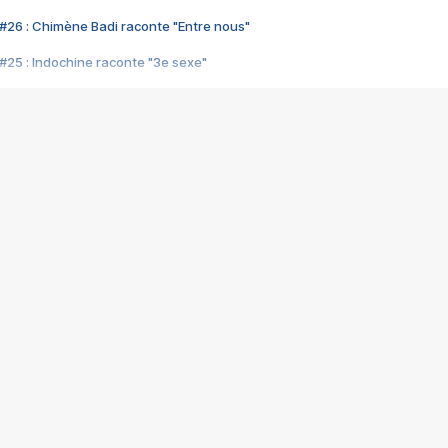
#26 : Chimène Badi raconte "Entre nous"
#25 : Indochine raconte "3e sexe"
#24 : Zaho raconte "C'est chelou"
#23 : Patrick Bruel raconte "Au café des délices"
#22 : Kyo raconte "Le chemin"
#21 : Nolwenn Leroy raconte "Cassé"
#20 : Patrick Hernandez raconte "Born to be alive"
#19 : Lorie raconte "Près de moi"
#18 : Michael Jones raconte "A nos actes manqués" (avec Jean-Jacque
#17 : Khaled raconte "Aïcha"
#16 : Corneille raconte "Parce qu'on vient de loin"
#15 : Indochine raconte "L'aventurier"