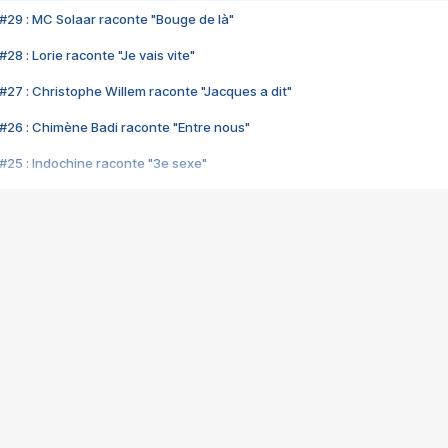
#29 : MC Solaar raconte "Bouge de là"
28 : Lorie raconte "Je vais vite"
#27 : Christophe Willem raconte "Jacques a dit"
#26 : Chimène Badi raconte "Entre nous"
#25 : Indochine raconte "3e sexe"
#24 : Zaho raconte "C'est chelou"
#23 : Patrick Bruel raconte "Au café des délices"
#22 : Kyo raconte "Le chemin"
#21 : Nolwenn Leroy raconte "Cassé"
#20 : Patrick Hernandez raconte "Born to be alive"
#19 : Lorie raconte "Près de moi"
#18 : Michael Jones raconte "A nos actes manqués" (avec Jean-Jacque