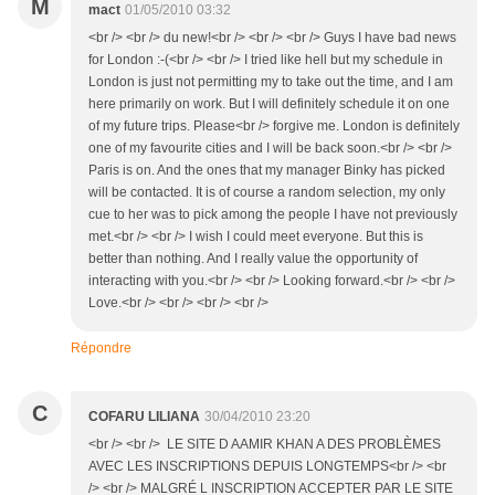
M
mact
01/05/2010 03:32
<br /> <br /> du new!<br /> <br /> <br /> Guys I have bad news
for London :-(<br /> <br /> I tried like hell but my schedule in
London is just not permitting my to take out the time, and I am
here primarily on work. But I will definitely schedule it on one
of my future trips. Please<br /> forgive me. London is definitely
one of my favourite cities and I will be back soon.<br /> <br />
Paris is on. And the ones that my manager Binky has picked
will be contacted. It is of course a random selection, my only
cue to her was to pick among the people I have not previously
met.<br /> <br /> I wish I could meet everyone. But this is
better than nothing. And I really value the opportunity of
interacting with you.<br /> <br /> Looking forward.<br /> <br />
Love.<br /> <br /> <br /> <br />
Répondre
C
COFARU LILIANA
30/04/2010 23:20
<br /> <br /> LE SITE D AAMIR KHAN A DES PROBLÈMES
AVEC LES INSCRIPTIONS DEPUIS LONGTEMPS<br /> <br
/> <br /> MALGRÉ L INSCRIPTION ACCEPTER PAR LE SITE