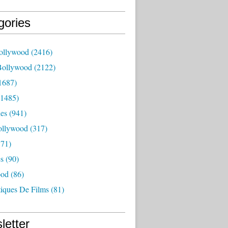
gories
ollywood
(2416)
Bollywood
(2122)
1687)
1485)
es
(941)
ollywood
(317)
71)
es
(90)
ood
(86)
tiques De Films
(81)
letter