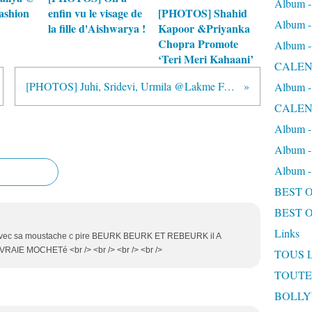
Album
ashion
enfin vu le visage de
[PHOTOS] Shahid
Album
la fille d'Aishwarya !
Kapoor &Priyanka
Chopra Promote
Album
‘Teri Meri Kahaani’
CALEN
[PHOTOS] Juhi, Sridevi, Urmila @Lakme Fashion Week - Day 3
Album
CALEN
Album 
Album 
Album
BEST 
BEST 
Links
 , avec sa moustache c pire BEURK BEURK ET REBEURK il A
IE MOCHETé <br /> <br /> <br /> <br />
TOUS 
TOUTE
BOLL