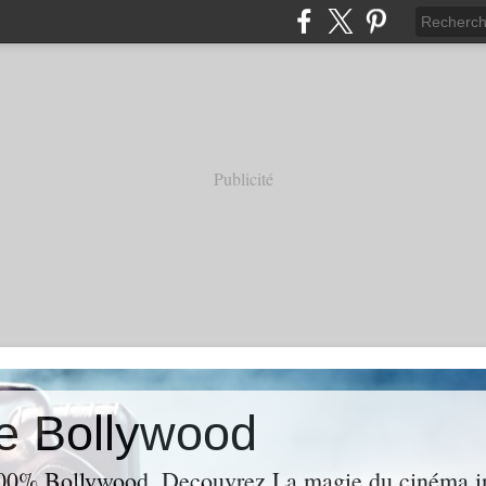
Publicité
e Bollywood
00% Bollywood. Decouvrez La magie du cinéma ind