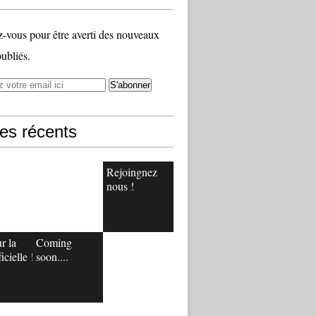
vous pour être averti des nouveaux
publiés.
les récents
Rejoingnez
nous !
r la
Coming
icielle !
soon....