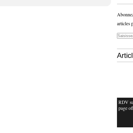
Abonnez-
articles 
Artic
RDV su
page off