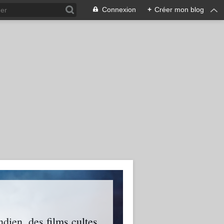
Connexion
+
Créer mon blog
ien, des films cultes