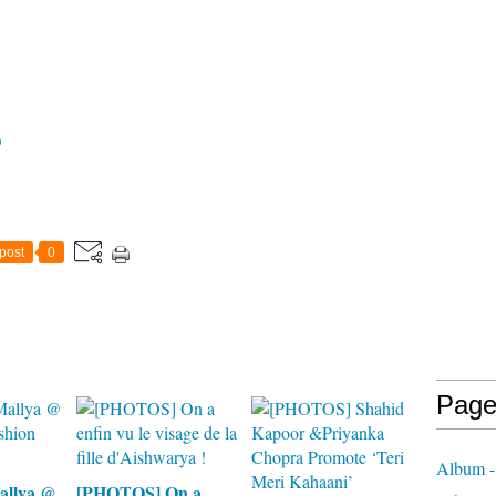
D
post
0
Page
Album
allya @
[PHOTOS] On a