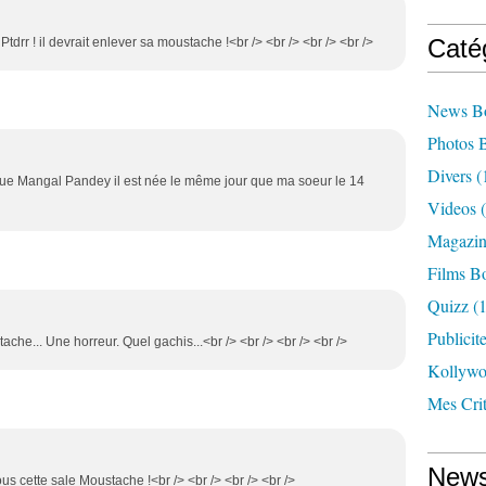
Caté
Ptdrr ! il devrait enlever sa moustache !<br /> <br /> <br /> <br />
News B
Photos 
Divers
(
a joue Mangal Pandey il est née le même jour que ma soeur le 14
Videos
(
Magazin
Films B
Quizz
(1
Publicit
ache... Une horreur. Quel gachis...<br /> <br /> <br /> <br />
Kollyw
Mes Cri
News
ous cette sale Moustache !<br /> <br /> <br /> <br />