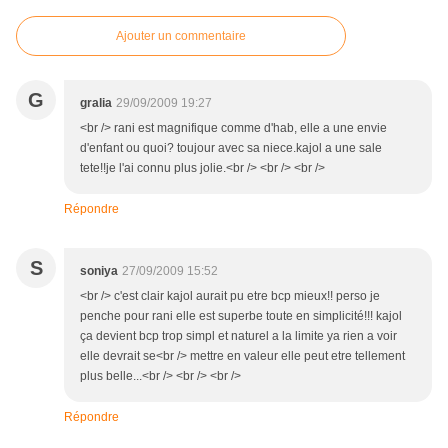
Ajouter un commentaire
G
gralia
29/09/2009 19:27
<br /> rani est magnifique comme d'hab, elle a une envie
d'enfant ou quoi? toujour avec sa niece.kajol a une sale
tete!!je l'ai connu plus jolie.<br /> <br /> <br />
Répondre
S
soniya
27/09/2009 15:52
<br /> c'est clair kajol aurait pu etre bcp mieux!! perso je
penche pour rani elle est superbe toute en simplicité!!! kajol
ça devient bcp trop simpl et naturel a la limite ya rien a voir
elle devrait se<br /> mettre en valeur elle peut etre tellement
plus belle...<br /> <br /> <br />
Répondre