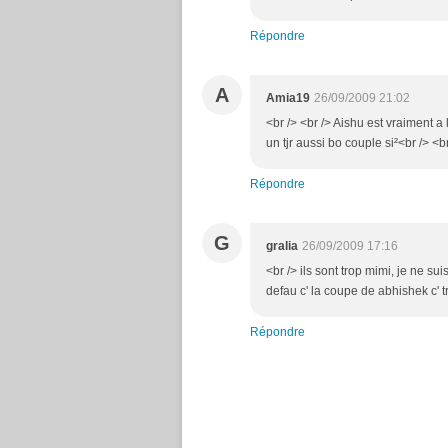
Répondre
A
Amia19
26/09/2009 21:02
<br /> <br /> Aishu est vraiment a l
un tjr aussi bo couple si²<br /> <br
Répondre
G
gralia
26/09/2009 17:16
<br /> ils sont trop mimi, je ne sui
defau c' la coupe de abhishek c' tr
Répondre