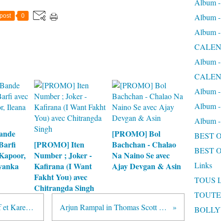
Album
Album
post
0
Album
CALEN
Album
CALEN
Album 
Album 
Album
ande
[PROMO] Bol
BEST 
Barfi
[PROMO] Iten
Bachchan - Chalao
BEST 
Kapoor,
Number ; Joker -
Na Naino Se avec
Links
iyanka
Kafirana (I Want
Ajay Devgan & Asin
Fakht You) avec
TOUS 
Chitrangda Singh
TOUTE
Affiche du film Kurbaan avec Saif et Kareena
Arjun Rampal in Thomas Scott Ad
BOLL