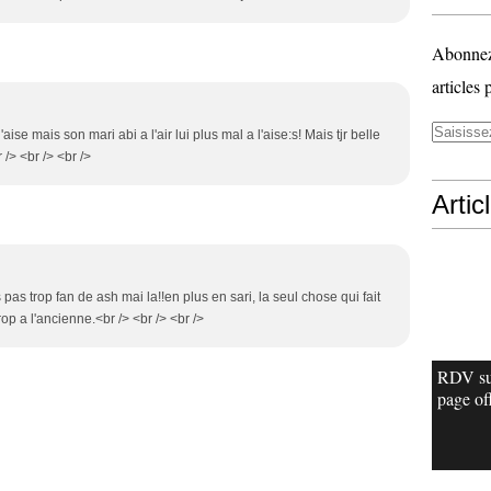
Abonnez-
articles 
'aise mais son mari abi a l'air lui plus mal a l'aise:s! Mais tjr belle
 /> <br /> <br />
Artic
s pas trop fan de ash mai la!!en plus en sari, la seul chose qui fait
op a l'ancienne.<br /> <br /> <br />
RDV su
page off