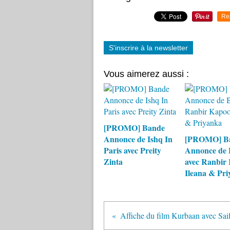
Re
S'inscrire à la newsletter
Vous aimerez aussi :
[PROMO] Bande
Annonce de Ishq In
[PROMO] B
Paris avec Preity
Annonce de 
Zinta
avec Ranbir 
Ileana & Pr