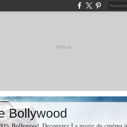
Publicité
e Bollywood
00% Bollywood. Decouvrez La magie du cinéma ind