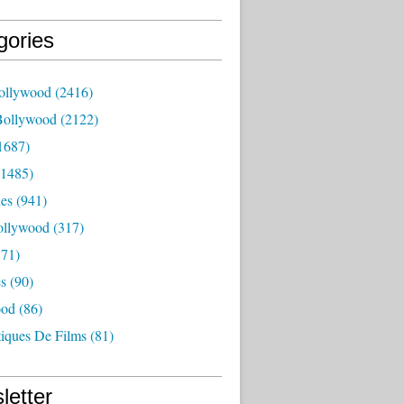
gories
ollywood
(2416)
Bollywood
(2122)
1687)
1485)
es
(941)
ollywood
(317)
71)
es
(90)
ood
(86)
tiques De Films
(81)
letter