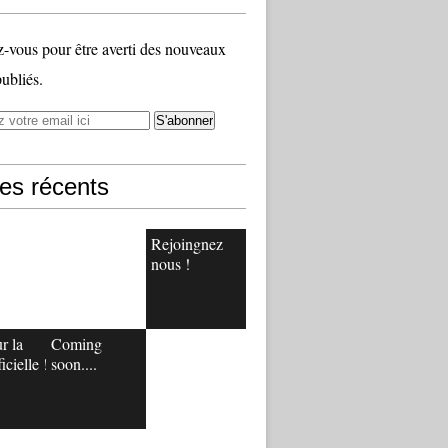
vous pour être averti des nouveaux
publiés.
les récents
Rejoingnez
nous !
r la
Coming
icielle !
soon....