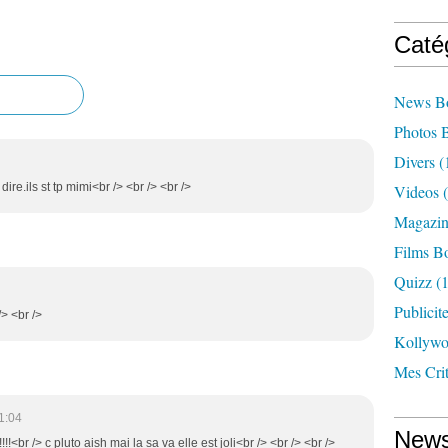
Caté
News B
Photos 
Divers
(
dire.ils st tp mimi<br /> <br /> <br />
Videos
(
Magazin
Films B
Quizz
(1
Publicit
/> <br />
Kollyw
Mes Cri
1:04
News
!<br /> c pluto aish mai la sa va elle est joli<br /> <br /> <br />