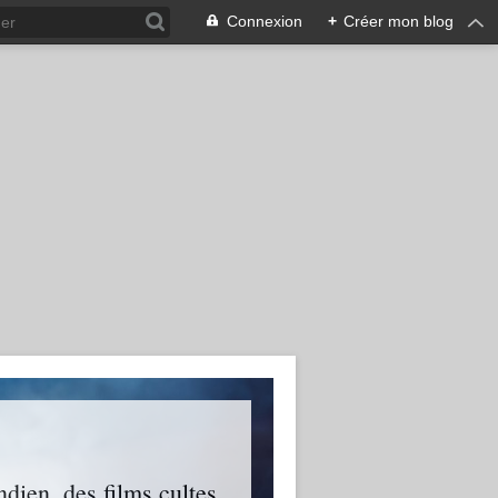
Connexion
+
Créer mon blog
ien, des films cultes