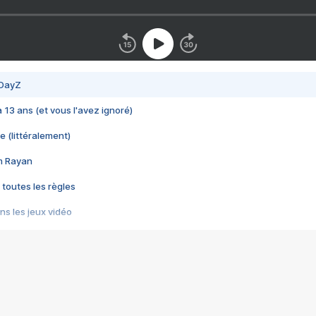
 DayZ
 a 13 ans (et vous l'avez ignoré)
e (littéralement)
im Rayan
 toutes les règles
s les jeux vidéo
us choquant de Rockstar ? - Le scandale BULLY
e plus moche de Steam
du RÊVE tourne au CAUCHEMAR
pendant 8 heures