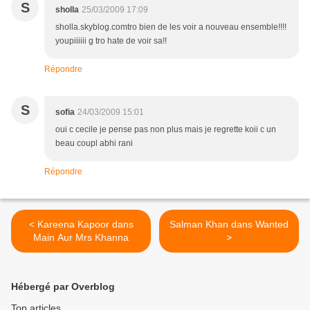
S
sholla
25/03/2009 17:09
sholla.skyblog.comtro bien de les voir a nouveau ensemble!!!!
youpiiiiii g tro hate de voir sa!!
Répondre
S
sofia
24/03/2009 15:01
oui c cecile je pense pas non plus mais je regrette koii c un
beau coupl abhi rani
Répondre
< Kareena Kapoor dans
Salman Khan dans Wanted
Main Aur Mrs Khanna
>
Hébergé par Overblog
Top articles