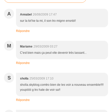
A
Annabel
26/08/2009 17:47
sur la tof ke ta mi, il son tro mignn ensnbl!
Répondre
M
Mariame
29/03/2009 03:27
C'est bien mais ça peut vite devenir trés lassant...
Répondre
S
sholla
25/03/2009 17:10
sholla.skyblog.comtro bien de les voir a nouveau ensemble!!!!
youpiiiiii g tro hate de voir sa!!
Répondre