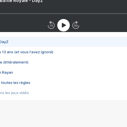
 Battle Royale - DayZ
 DayZ
 a 13 ans (et vous l'avez ignoré)
e (littéralement)
im Rayan
 toutes les règles
s les jeux vidéo
us choquant de Rockstar ? - Le scandale BULLY
e plus moche de Steam
du RÊVE tourne au CAUCHEMAR