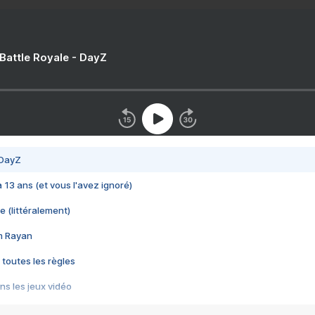
 Battle Royale - DayZ
 DayZ
 a 13 ans (et vous l'avez ignoré)
e (littéralement)
im Rayan
 toutes les règles
s les jeux vidéo
us choquant de Rockstar ? - Le scandale BULLY