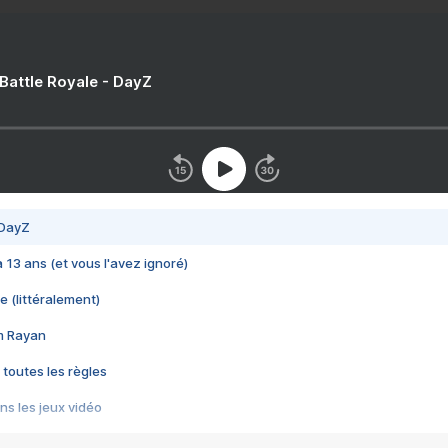
 Battle Royale - DayZ
 DayZ
 a 13 ans (et vous l'avez ignoré)
e (littéralement)
im Rayan
 toutes les règles
s les jeux vidéo
us choquant de Rockstar ? - Le scandale BULLY