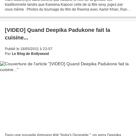
traditionnelle tandis que Kareena Kapoor celle de la fille sexy, jugez par
vous même : Photos du tournage du film de Reema avec Aamir Khan, Rani
Mukherjee et Kareena Kapoor.
[VIDEO] Quand Deepika Padukone fait la
cuisine...
Publié le 18/05/2011 à 23:57
Par
Le Blog de Bollywood
Dans une nouvelle émission télé "India's Desirable ", on verra Deepika