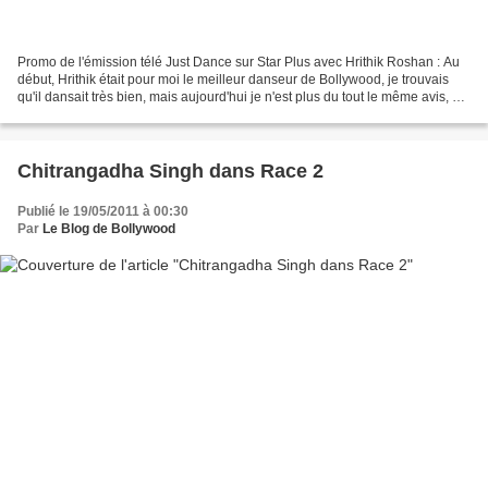
Promo de l'émission télé Just Dance sur Star Plus avec Hrithik Roshan : Au
début, Hrithik était pour moi le meilleur danseur de Bollywood, je trouvais
qu'il dansait très bien, mais aujourd'hui je n'est plus du tout le même avis, à
part la derniere partie...
Chitrangadha Singh dans Race 2
Publié le 19/05/2011 à 00:30
Par
Le Blog de Bollywood