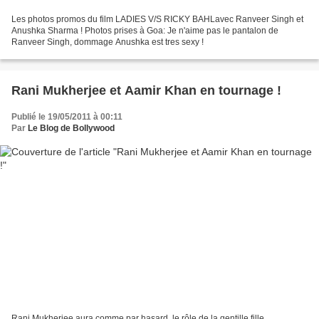
Les photos promos du film LADIES V/S RICKY BAHLavec Ranveer Singh et
Anushka Sharma ! Photos prises à Goa: Je n'aime pas le pantalon de
Ranveer Singh, dommage Anushka est tres sexy !
Rani Mukherjee et Aamir Khan en tournage !
Publié le 19/05/2011 à 00:11
Par
Le Blog de Bollywood
Rani Mukherjee aura comme par hasard, le rôle de la gentille fille