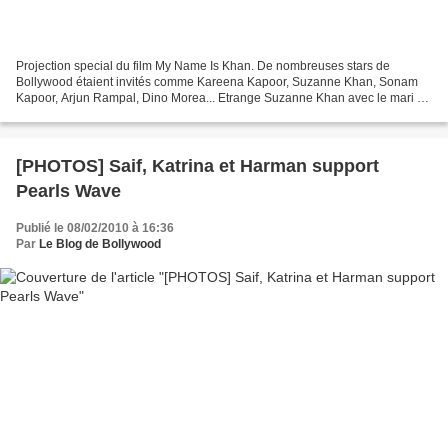
Projection special du film My Name Is Khan. De nombreuses stars de
Bollywood étaient invités comme Kareena Kapoor, Suzanne Khan, Sonam
Kapoor, Arjun Rampal, Dino Morea... Etrange Suzanne Khan avec le mari de
Karisma Kapoor ...à moins que Karisma soit...
[PHOTOS] Saif, Katrina et Harman support
Pearls Wave
Publié le 08/02/2010 à 16:36
Par
Le Blog de Bollywood