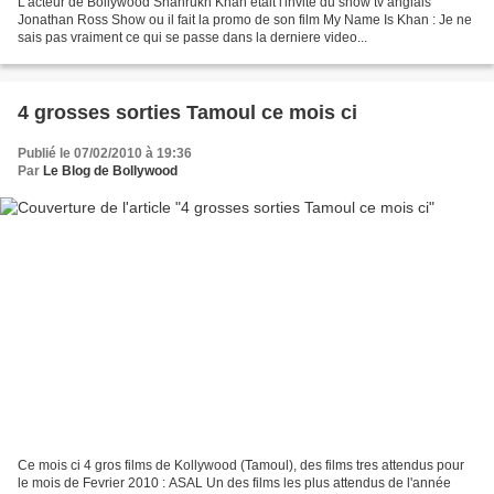
L'acteur de Bollywood Shahrukh Khan était l'invité du show tv anglais
Jonathan Ross Show ou il fait la promo de son film My Name Is Khan : Je ne
sais pas vraiment ce qui se passe dans la derniere video...
4 grosses sorties Tamoul ce mois ci
Publié le 07/02/2010 à 19:36
Par
Le Blog de Bollywood
Ce mois ci 4 gros films de Kollywood (Tamoul), des films tres attendus pour
le mois de Fevrier 2010 : ASAL Un des films les plus attendus de l'année